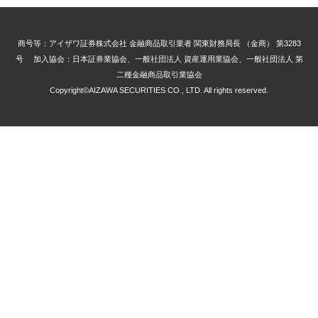
商号等：アイザワ証券株式会社 金融商品取引業者 関東財務局長 （金商） 第3283
号 加入協会：日本証券業協会、一般社団法人 資産運用業協会、一般社団法人 第
二種金融商品取引業協会
Copyright©AIZAWA SECURITIES CO., LTD. All rights reserved.