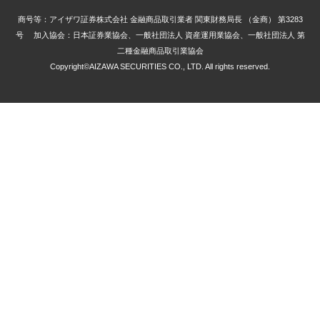
商号等：アイザワ証券株式会社 金融商品取引業者 関東財務局長 （金商） 第3283
号 加入協会：日本証券業協会、一般社団法人 資産運用業協会、一般社団法人 第
二種金融商品取引業協会
Copyright©AIZAWA SECURITIES CO., LTD. All rights reserved.