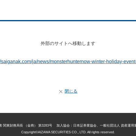
外部のサイトへ移動します
://saiganak.com/ja/news/monsterhunternow-winter-holiday-event
閉じる
 関東財務局長 （金商） 第3283号 加入協会：日本証券業協会、一般社団法人 資産運
Copyright©AIZAWA SECURITIES CO., LTD. All rights reserved.