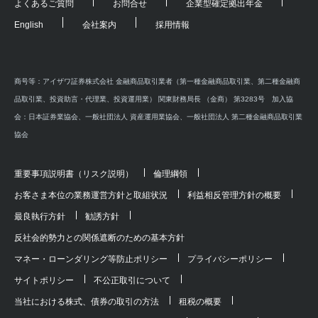
よくあるご質問
お問合せ
企業型確定拠出年金
English
会社案内
採用情報
商号等：アイザワ証券株式会社 金融商品取引業者（第一種金融商品取引業、第二種金融商
品取引業、投資助言・代理業、投資運用業） 関東財務局長 （金商） 第3283号 加入協
会：日本証券業協会、一般社団法人 資産運用業協会、一般社団法人 第二種金融商品取引業
協会
重要事項説明書（リスク説明）
倫理綱領
お客さま本位の業務運営方針と取組状況
利益相反管理方針の概要
最良執行方針
勧誘方針
反社会的勢力との関係遮断のための基本方針
マネー・ローンダリング等防止ポリシー
プライバシーポリシー
サイトポリシー
不公正取引について
当社における株式、債券の取引の方法
租税の概要