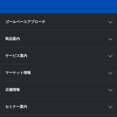
ゴールベースアプローチ
ゴールベースアプローチとは
商品案内
スマイルゴール
国内株
サービス案内
αポート
アジア株
取扱商品一覧
マーケット情報
欧米株
手数料
投資信託
アイザワ証券投資情報サイト
店舗情報
取引ツール
債券
ベトナム現地情報
口座開設
関東
ETF・ETN・REIT
セミナー案内
NISA
中部
ラップサービス