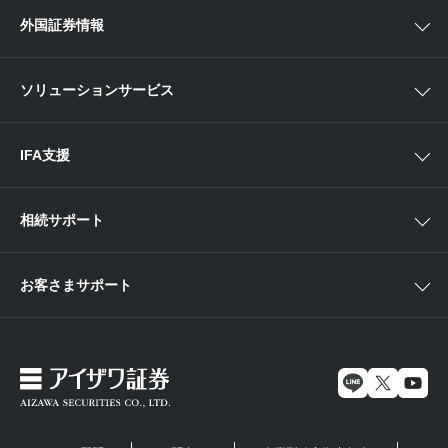
Webセミナー
各種お手続き
外国証券情報
近畿
新商品情報
店舗セミナー情報
便利なサービス
中国・九州
米国株外国証券情報
ソリューションサービス
当社サービスのご利用にあたって
海外ETF外国証券情報
IFA支援
相続サポート
お客さまサポート