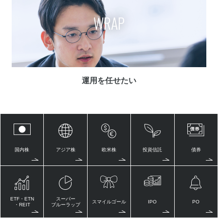
WRAP
運用を任せたい
国内株
アジア株
欧米株
投資信託
債券
ETF・ETN
スーパー
スマイルゴール
IPO
PO
・REIT
ブルーラップ