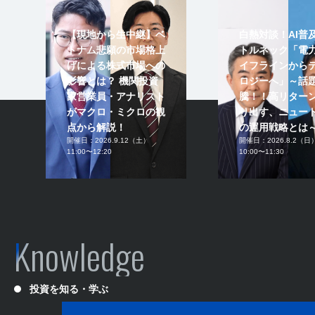
【現地から生中継】ベ
白熱対談！AI普
トナム悲願の市場格上
トルネック「電
げによる株式市場への
イフラインから
影響とは？ 機関投資
ロジーへ」～話
家営業員・アナリスト
騰！！高リター
がマクロ・ミクロの観
り出す、ニュー
点から解説！
の運用戦略とは
開催日：
2026.9.12（土）
開催日：
2026.8.2（日
11:00〜12:20
10:00〜11:30
Knowledge
投資を知る・学ぶ