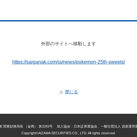
外部のサイトへ移動します
https://saiganak.com/ja/news/pokemon-25th-sweets/
閉じる
 関東財務局長 （金商） 第3283号 加入協会：日本証券業協会、一般社団法人 資産運
Copyright©AIZAWA SECURITIES CO., LTD. All rights reserved.