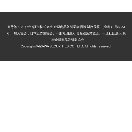
商号等：アイザワ証券株式会社 金融商品取引業者 関東財務局長 （金商） 第3283
号 加入協会：日本証券業協会、一般社団法人 資産運用業協会、一般社団法人 第
二種金融商品取引業協会
Copyright©AIZAWA SECURITIES CO., LTD. All rights reserved.