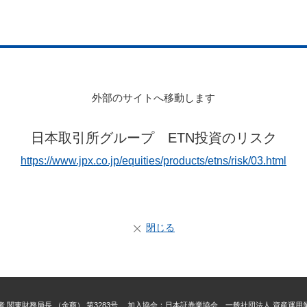
外部のサイトへ移動します
日本取引所グループ ETN投資のリスク
https://www.jpx.co.jp/equities/products/etns/risk/03.html
閉じる
 関東財務局長 （金商） 第3283号 加入協会：日本証券業協会、一般社団法人 資産運