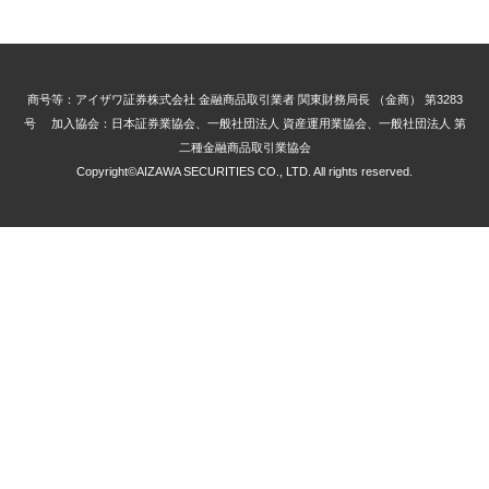
商号等：アイザワ証券株式会社 金融商品取引業者 関東財務局長 （金商） 第3283
号 加入協会：日本証券業協会、一般社団法人 資産運用業協会、一般社団法人 第
二種金融商品取引業協会
Copyright©AIZAWA SECURITIES CO., LTD. All rights reserved.