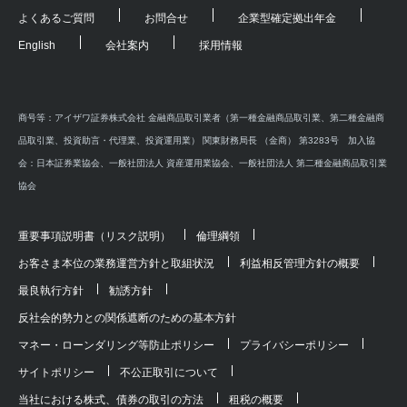
よくあるご質問
お問合せ
企業型確定拠出年金
English
会社案内
採用情報
商号等：アイザワ証券株式会社 金融商品取引業者（第一種金融商品取引業、第二種金融商
品取引業、投資助言・代理業、投資運用業） 関東財務局長 （金商） 第3283号 加入協
会：日本証券業協会、一般社団法人 資産運用業協会、一般社団法人 第二種金融商品取引業
協会
重要事項説明書（リスク説明）
倫理綱領
お客さま本位の業務運営方針と取組状況
利益相反管理方針の概要
最良執行方針
勧誘方針
反社会的勢力との関係遮断のための基本方針
マネー・ローンダリング等防止ポリシー
プライバシーポリシー
サイトポリシー
不公正取引について
当社における株式、債券の取引の方法
租税の概要