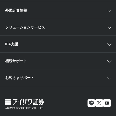
中部
ラップサービス
Webセミナー
各種お手続き
外国証券情報
近畿
新商品情報
店舗セミナー情報
便利なサービス
中国・九州
米国株外国証券情報
ソリューションサービス
当社サービスのご利用にあたって
海外ETF外国証券情報
IFA支援
相続サポート
お客さまサポート