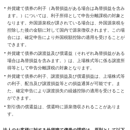
外貨建て債券の利子（為替損益がある場合は為替損益を含み
ます。）については、利子所得として申告分離課税の対象と
なります。外国源泉税が課されている場合は、外国源泉税を
控除した後の金額に対して国内で源泉徴収されます。この場
合には、確定申告により外国税額控除の適用を受けることが
できます。
外貨建て債券の譲渡益及び償還益（それぞれ為替損益がある
場合は為替損益を含みます。）は、上場株式等に係る譲渡所
得等として申告分離課税の対象となります。
外貨建て債券の利子、譲渡損益及び償還損益は、上場株式等
の利子、配当及び譲渡損益等との損益通算が可能です。ま
た、確定申告により譲渡損失の繰越控除の適用を受けること
ができます。
割引債の償還益は、償還時に源泉徴収されることがありま
す。
法人のお客様に対する外貨建て債券の課税は、原則として以下