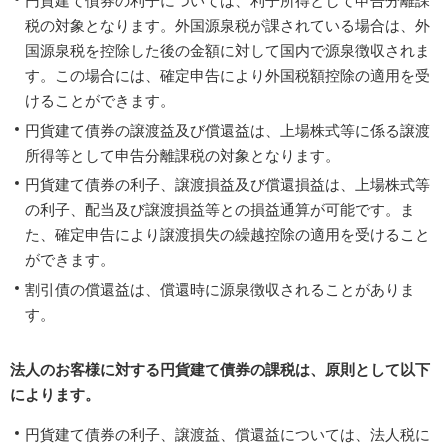
円貨建て債券の利子については、利子所得として申告分離課
税の対象となります。外国源泉税が課されている場合は、外
国源泉税を控除した後の金額に対して国内で源泉徴収されま
す。この場合には、確定申告により外国税額控除の適用を受
けることができます。
円貨建て債券の譲渡益及び償還益は、上場株式等に係る譲渡
所得等として申告分離課税の対象となります。
円貨建て債券の利子、譲渡損益及び償還損益は、上場株式等
の利子、配当及び譲渡損益等との損益通算が可能です。ま
た、確定申告により譲渡損失の繰越控除の適用を受けること
ができます。
割引債の償還益は、償還時に源泉徴収されることがありま
す。
法人のお客様に対する円貨建て債券の課税は、原則として以下
によります。
円貨建て債券の利子、譲渡益、償還益については、法人税に