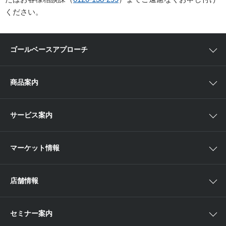
ください。
ゴールベースアプローチ
ゴールベースアプローチとは
商品案内
スマイルゴール
国内株
サービス案内
αポート
アジア株
取扱商品一覧
マーケット情報
欧米株
手数料
投資信託
アイザワ証券投資情報サイト
店舗情報
取引ツール
債券
ベトナム現地情報
口座開設
関東
ETF・ETN・REIT
セミナー案内
NISA