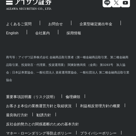
よくあるご質問
お問合せ
企業型確定拠出年金
English
会社案内
採用情報
商号等：アイザワ証券株式会社 金融商品取引業者（第一種金融商品取引業、第二種金融商
品取引業、投資助言・代理業、投資運用業） 関東財務局長 （金商） 第3283号 加入協
会：日本証券業協会、一般社団法人 資産運用業協会、一般社団法人 第二種金融商品取引業
協会
重要事項説明書（リスク説明）
倫理綱領
お客さま本位の業務運営方針と取組状況
利益相反管理方針の概要
最良執行方針
勧誘方針
反社会的勢力との関係遮断のための基本方針
マネー・ローンダリング等防止ポリシー
プライバシーポリシー