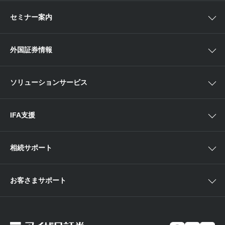
口座開設
関東
ETF・ETN・REIT
セミナー案内
NISA
中部
ラップサービス
Webセミナー
各種お手続き
外国証券情報
近畿
新商品情報
店舗セミナー情報
便利なサービス
中国・九州
米国株外国証券情報
ソリューションサービス
当社サービスのご利用にあたって
海外ETF外国証券情報
IFA支援
相続サポート
お客さまサポート