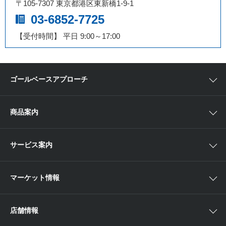
〒105-7307 東京都港区東新橋1-9-1
03-6852-7725
【受付時間】 平日 9:00～17:00
ゴールベースアプローチ
ゴールベースアプローチとは
商品案内
スマイルゴール
国内株
サービス案内
αポート
アジア株
取扱商品一覧
マーケット情報
欧米株
手数料
投資信託
アイザワ証券投資情報サイト
店舗情報
取引ツール
債券
ベトナム現地情報