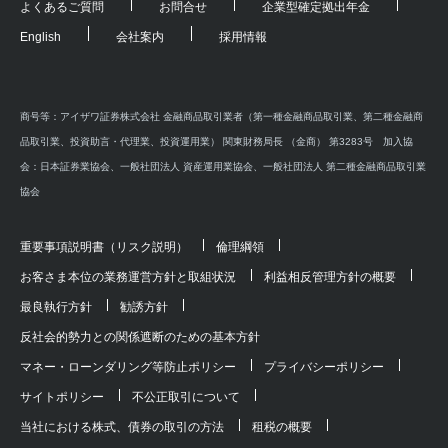
よくあるご質問
お問合せ
企業型確定拠出年金
English
会社案内
採用情報
商号等：アイザワ証券株式会社 金融商品取引業者（第一種金融商品取引業、第二種金融商
品取引業、投資助言・代理業、投資運用業） 関東財務局長 （金商） 第3283号 加入協
会：日本証券業協会、一般社団法人 資産運用業協会、一般社団法人 第二種金融商品取引業
協会
重要事項説明書（リスク説明）
倫理綱領
お客さま本位の業務運営方針と取組状況
利益相反管理方針の概要
最良執行方針
勧誘方針
反社会的勢力との関係遮断のための基本方針
マネー・ローンダリング等防止ポリシー
プライバシーポリシー
サイトポリシー
不公正取引について
当社における株式、債券の取引の方法
租税の概要