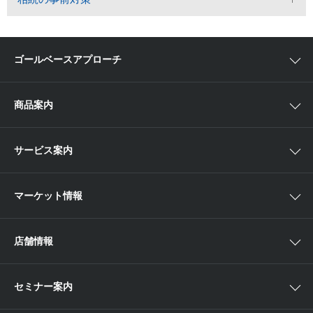
ゴールベースアプローチ
ゴールベースアプローチとは
商品案内
スマイルゴール
国内株
サービス案内
αポート
アジア株
取扱商品一覧
マーケット情報
欧米株
手数料
投資信託
アイザワ証券投資情報サイト
店舗情報
取引ツール
債券
ベトナム現地情報
口座開設
関東
ETF・ETN・REIT
セミナー案内
NISA
中部
ラップサービス