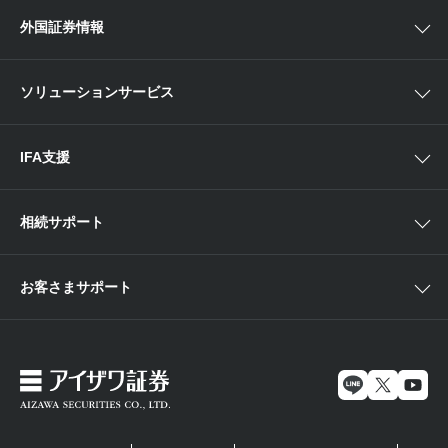
Webセミナー
各種お手続き
外国証券情報
近畿
新商品情報
店舗セミナー情報
便利なサービス
中国・九州
米国株外国証券情報
ソリューションサービス
当社サービスのご利用にあたって
海外ETF外国証券情報
IFA支援
相続サポート
お客さまサポート