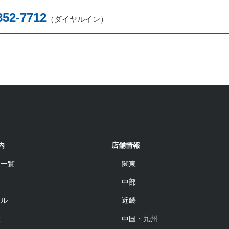
852-7712
（ダイヤルイン）
内
店舗情報
品一覧
関東
中部
ール
近畿
設
中国・九州