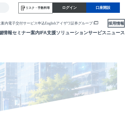
ログイン
口座開設
リスク・
手数料等
採用情報
社案内
電子交付サービス申込
English
アイザワ証券グループ
舗情報
セミナー案内
IFA支援
ソリューションサービス
ニュース
各種お手続き
便利なサービス
当社サービスのご利用にあたって