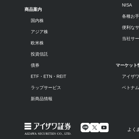
NISA
商品案内
各種お
国内株
便利な
アジア株
当社サ
欧米株
投資信託
債券
マーケット
ETF・ETN・REIT
アイザ
ラップサービス
ベトナ
新商品情報
よく