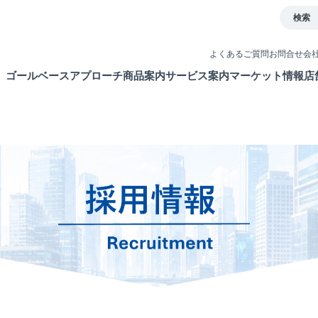
検索
よくあるご質問
お問合せ
会
ゴールベースアプローチ
商品案内
サービス案内
マーケット情報
店
とは
イト
債券
取引ツール
ETF・ETN・REIT
口座開設
ラップサービス
NISA制度
新商品情報