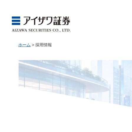
ホーム
>
採用情報
GBA
Products
Service
Market
Store
Seminar
ゴールベースアプローチ
国内株
取引チャネル
アイザワ証券投資情報サ
関東
Webセミナー
スマイルゴール
アジア株
取扱商品一覧
ベトナム現地情報
中部
店舗セミナー情報
αポート
欧米株
手数料
近畿
ゴールベースアプローチ
商品案内
サービス案内
マーケット情報
店舗情報
セミナー案内
投資信託
中国・九州