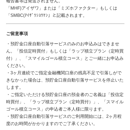
報告書等は発送されません。
「MHF)アイザワ」または「ミズホファクター」もしくは
「SMBC(ｱｲｻﾞﾜｼﾖｳｹﾝ」と記載されます。
ご留意事項
・預貯金口座自動引落サービスのみのお申込みはできませ
ん。「投信定時買付」もしくは「ラップ積立プラン（定時買
付）」、「スマイルゴール積立コース」とご一緒にお申込み
ください。
・3ヶ月連続でご指定金融機関口座の残高不足で引落しがで
きなかった場合は、預貯金口座自動引落サービスを停止いた
します。
・ご指定いただける預貯金口座の預金者のご名義は「投信定
時買付」、「ラップ積立プラン（定時買付）」、「スマイル
ゴール積立コース」の申込者ご本人様に限ります。
・預貯金口座自動引落サービスのご利用開始には、2ヶ月程
度のお時間がかかりますのでご了承ください。