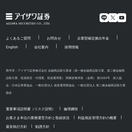
よくあるご質問
お問合せ
企業型確定拠出年金
English
会社案内
採用情報
商号等：アイザワ証券株式会社 金融商品取引業者（第一種金融商品取引業、第二種金融商
品取引業、投資助言・代理業、投資運用業） 関東財務局長 （金商） 第3283号 加入協
会：日本証券業協会、一般社団法人 資産運用業協会、一般社団法人 第二種金融商品取引業
協会
重要事項説明書（リスク説明）
倫理綱領
お客さま本位の業務運営方針と取組状況
利益相反管理方針の概要
最良執行方針
勧誘方針