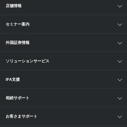
アイザワ証券投資情報サイト
店舗情報
取引ツール
債券
ベトナム現地情報
口座開設
関東
ETF・ETN・REIT
セミナー案内
NISA
中部
ラップサービス
Webセミナー
各種お手続き
外国証券情報
近畿
新商品情報
店舗セミナー情報
便利なサービス
中国・九州
米国株外国証券情報
ソリューションサービス
当社サービスのご利用にあたって
海外ETF外国証券情報
IFA支援
相続サポート
お客さまサポート