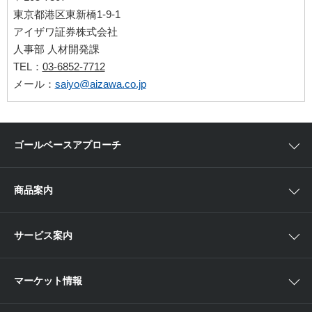
東京都港区東新橋1-9-1
アイザワ証券株式会社
人事部 人材開発課
TEL：
03-6852-7712
メール：
saiyo@aizawa.co.jp
ゴールベースアプローチ
ゴールベースアプローチとは
商品案内
スマイルゴール
国内株
サービス案内
αポート
アジア株
取扱商品一覧
マーケット情報
欧米株
手数料
投資信託