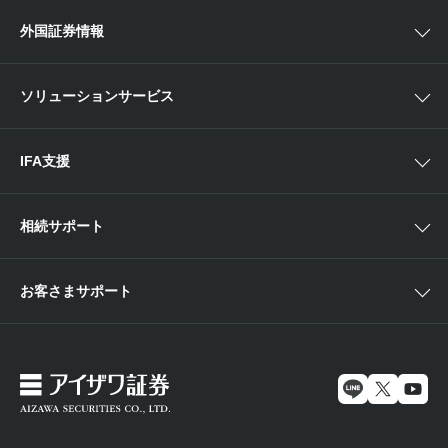
Webセミナー
各種お手続き
外国証券情報
近畿
新商品情報
店舗セミナー情報
便利なサービス
中国・九州
米国株外国証券情報
ソリューションサービス
当社サービスのご利用にあたって
海外ETF外国証券情報
IFA支援
相続サポート
お客さまサポート