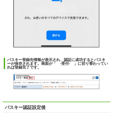
パスキー登録先情報が表示され、認証に成功するとパスキ
ーが保存されます。画面が「 ‐受付‐ 」に切り替わってい
れば登録完了です。
パスキー認証設定後