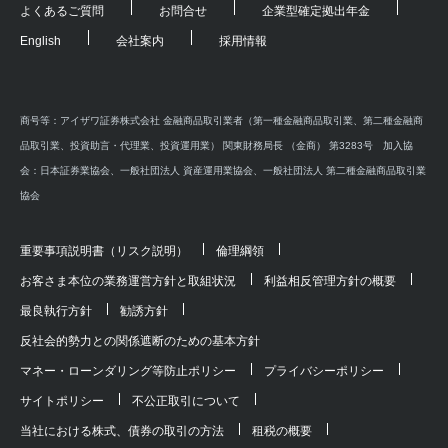
よくあるご質問
お問合せ
企業型確定拠出年金
English
会社案内
採用情報
商号等：アイザワ証券株式会社 金融商品取引業者（第一種金融商品取引業、第二種金融商
品取引業、投資助言・代理業、投資運用業） 関東財務局長 （金商） 第3283号 加入協
会：日本証券業協会、一般社団法人 資産運用業協会、一般社団法人 第二種金融商品取引業
協会
重要事項説明書（リスク説明）
倫理綱領
お客さま本位の業務運営方針と取組状況
利益相反管理方針の概要
最良執行方針
勧誘方針
反社会的勢力との関係遮断のための基本方針
マネー・ローンダリング等防止ポリシー
プライバシーポリシー
サイトポリシー
不公正取引について
当社における株式、債券の取引の方法
租税の概要