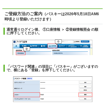
ご登録方法のご案内
（パスキーは2026年5月18日AM6
時頃より登録いただけます）
通常通りログイン後、 ①口座情報 ＞ ②登録情報照会 の順
に押下してください。
「パスワード関連」の項目に「パスキー」がございますの
で、横にある「登録」を押下してください。