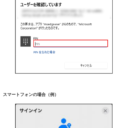
スマートフォンの場合（例）