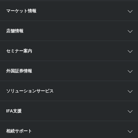
取扱商品一覧
マーケット情報
欧米株
手数料
投資信託
アイザワ証券投資情報サイト
店舗情報
取引ツール
債券
ベトナム現地情報
口座開設
関東
ETF・ETN・REIT
セミナー案内
NISA
中部
ラップサービス
Webセミナー
各種お手続き
外国証券情報
近畿
新商品情報
店舗セミナー情報
便利なサービス
中国・九州
米国株外国証券情報
ソリューションサービス
当社サービスのご利用にあたって
海外ETF外国証券情報
IFA支援
相続サポート