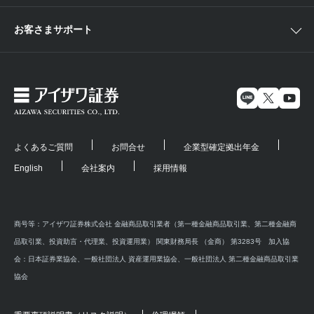
お客さまサポート
よくあるご質問
お問合せ
企業型確定拠出年金
English
会社案内
採用情報
商号等：アイザワ証券株式会社 金融商品取引業者（第一種金融商品取引業、第二種金融商
品取引業、投資助言・代理業、投資運用業） 関東財務局長 （金商） 第3283号 加入協
会：日本証券業協会、一般社団法人 資産運用業協会、一般社団法人 第二種金融商品取引業
協会