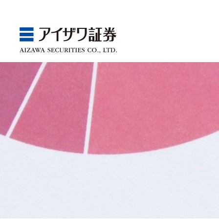
GBA
Products
Service
Market
Store
Seminar
ゴールベースアプローチ
国内株
取引チャネル
アイザワ証券投資情報サ
関東
Webセミナー
スマイルゴール
アジア株
取扱商品一覧
ベトナム現地情報
中部
店舗セミナー情報
αポート
欧米株
手数料
近畿
ゴールベースアプローチ
商品案内
サービス案内
マーケット情報
店舗情報
セミナー案内
投資信託
中国・九州