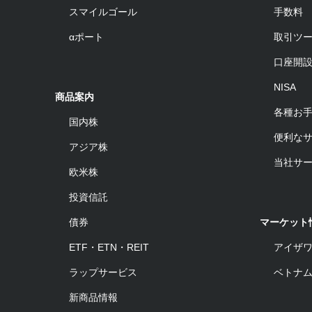
スマイルゴール
手数料
αポート
取引ツ
口座開
NISA
商品案内
各種お
国内株
便利な
アジア株
当社サ
欧米株
投資信託
債券
マーケット
ETF・ETN・REIT
アイザ
ラップサービス
ベトナ
新商品情報