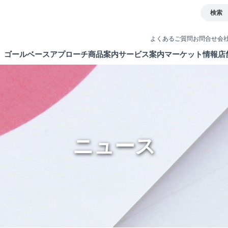
検索
よくあるご質問
お問合せ
会
ゴールベースアプローチ
商品案内
サービス案内
マーケット情報
店
とは
イト
債券
取引ツール
ETF・ETN・REIT
口座開設
ラップサービス
NISA制度
ニュース
新商品情報