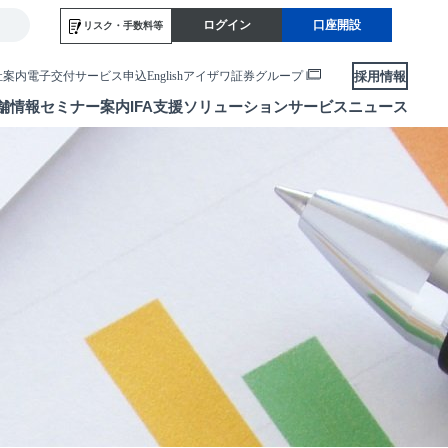
ログイン
口座開設
リスク・
手数料等
採用情報
社案内
電子交付サービス申込
English
アイザワ証券グループ
舗情報
セミナー案内
IFA支援
ソリューションサービス
ニュース
各種お手続き
便利なサービス
当社サービスのご利用にあたって