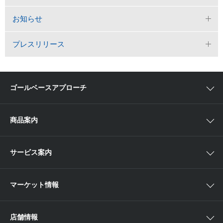
お知らせ
プレスリリース
ゴールベースアプローチ
ゴールベースアプローチとは
商品案内
スマイルゴール
国内株
サービス案内
αポート
アジア株
取扱商品一覧
マーケット情報
欧米株
手数料
投資信託
アイザワ証券投資情報サイト
店舗情報
取引ツール