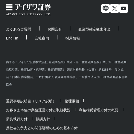
よくあるご質問
お問合せ
企業型確定拠出年金
English
会社案内
採用情報
商号等：アイザワ証券株式会社 金融商品取引業者（第一種金融商品取引業、第二種金融商
品取引業、投資助言・代理業、投資運用業） 関東財務局長 （金商） 第3283号 加入協
会：日本証券業協会、一般社団法人 資産運用業協会、一般社団法人 第二種金融商品取引業
協会
重要事項説明書（リスク説明）
倫理綱領
お客さま本位の業務運営方針と取組状況
利益相反管理方針の概要
最良執行方針
勧誘方針
反社会的勢力との関係遮断のための基本方針