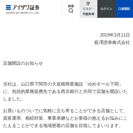
検索
リスク・
ログイン
口座開設
手数料等
キーワードを入力してください
2019年3月11日
藍澤證券株式会社
店舗開設のお知らせ
当社は、山口県下関市の大規模商業施設「ゆめモール下関」
に、包括的業務提携先である西京銀行と共同で店舗を開設いた
しました。
お買いものついでに気軽に立ち寄ることができる店舗として、
資産運用、相続対策、事業承継などお客様の抱えるお悩みにこ
たえることができる地域密着の店舗を目指してまいります。