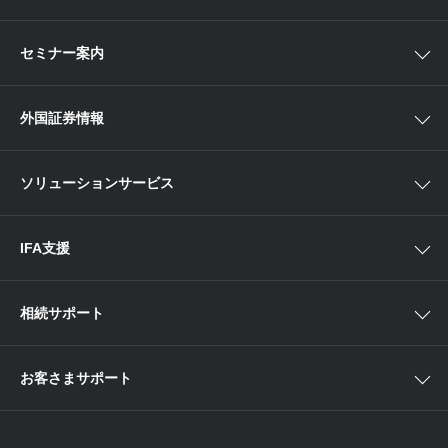
債券
ベトナム現地情報
口座開設
関東
ETF・ETN・REIT
セミナー案内
NISA
中部
ラップサービス
Webセミナー
各種お手続き
外国証券情報
近畿
新商品情報
店舗セミナー情報
便利なサービス
中国・九州
米国株外国証券情報
ソリューションサービス
当社サービスのご利用にあたって
海外ETF外国証券情報
IFA支援
相続サポート
お客さまサポート