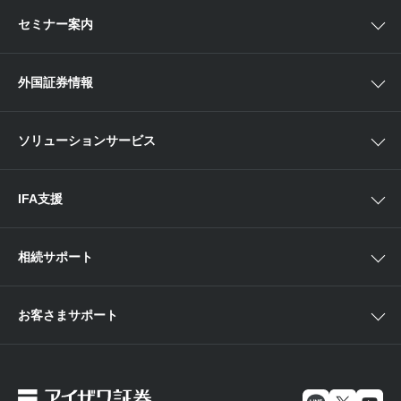
口座開設
関東
ETF・ETN・REIT
セミナー案内
NISA
中部
ラップサービス
Webセミナー
各種お手続き
外国証券情報
近畿
新商品情報
店舗セミナー情報
便利なサービス
中国・九州
米国株外国証券情報
ソリューションサービス
当社サービスのご利用にあたって
海外ETF外国証券情報
IFA支援
相続サポート
お客さまサポート