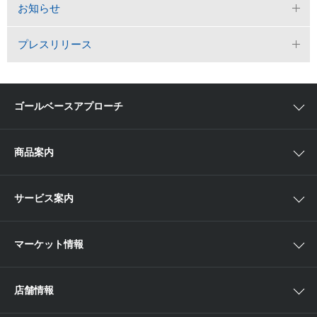
お知らせ
プレスリリース
ゴールベースアプローチ
ゴールベースアプローチとは
商品案内
スマイルゴール
国内株
サービス案内
αポート
アジア株
取扱商品一覧
マーケット情報
欧米株
手数料
投資信託
アイザワ証券投資情報サイト
店舗情報
取引ツール
債券
ベトナム現地情報