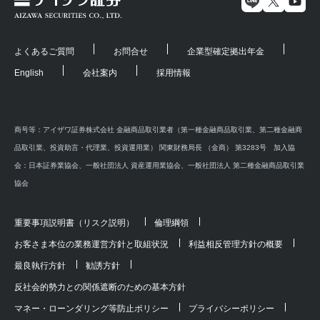
よくあるご質問
お問合せ
企業型確定拠出年金
English
会社案内
採用情報
商号等：アイザワ証券株式会社 金融商品取引業者（第一種金融商品取引業、第二種金融商
品取引業、投資助言・代理業、投資運用業） 関東財務局長 （金商） 第3283号 加入協
会：日本証券業協会、一般社団法人 資産運用業協会、一般社団法人 第二種金融商品取引業
協会
重要事項説明書（リスク説明）
倫理綱領
お客さま本位の業務運営方針と取組状況
利益相反管理方針の概要
最良執行方針
勧誘方針
反社会的勢力との関係遮断のための基本方針
マネー・ローンダリング等防止ポリシー
プライバシーポリシー