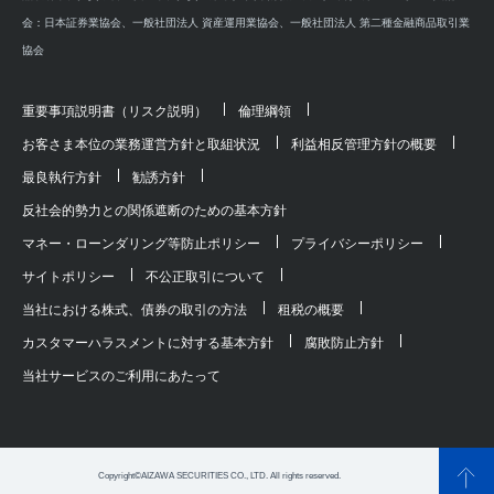
会：日本証券業協会、一般社団法人 資産運用業協会、一般社団法人 第二種金融商品取引業
協会
重要事項説明書（リスク説明）
倫理綱領
お客さま本位の業務運営方針と取組状況
利益相反管理方針の概要
最良執行方針
勧誘方針
反社会的勢力との関係遮断のための基本方針
マネー・ローンダリング等防止ポリシー
プライバシーポリシー
サイトポリシー
不公正取引について
当社における株式、債券の取引の方法
租税の概要
カスタマーハラスメントに対する基本方針
腐敗防止方針
当社サービスのご利用にあたって
Copyright©AIZAWA SECURITIES CO., LTD. All rights reserved.