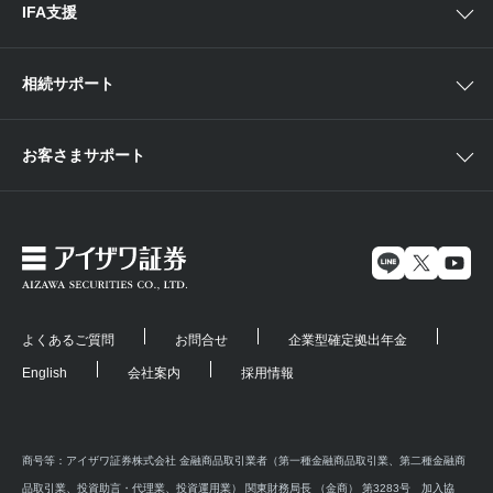
IFA支援
相続サポート
お客さまサポート
よくあるご質問
お問合せ
企業型確定拠出年金
English
会社案内
採用情報
商号等：アイザワ証券株式会社 金融商品取引業者（第一種金融商品取引業、第二種金融商
品取引業、投資助言・代理業、投資運用業） 関東財務局長 （金商） 第3283号 加入協