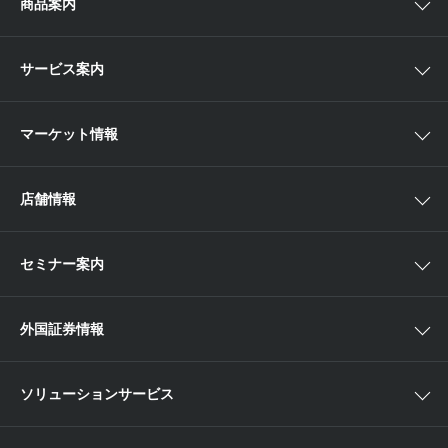
商品案内
スマイルゴール
国内株
サービス案内
αポート
アジア株
取扱商品一覧
マーケット情報
欧米株
手数料
投資信託
アイザワ証券投資情報サイト
店舗情報
取引ツール
債券
ベトナム現地情報
口座開設
関東
ETF・ETN・REIT
セミナー案内
NISA
中部
ラップサービス
Webセミナー
各種お手続き
外国証券情報
近畿
新商品情報
店舗セミナー情報
便利なサービス
中国・九州
米国株外国証券情報
ソリューションサービス
当社サービスのご利用にあたって
海外ETF外国証券情報