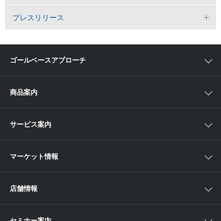
プレスリリース
ゴールベースアプローチ
ゴールベースアプローチとは
商品案内
スマイルゴール
国内株
サービス案内
αポート
アジア株
取扱商品一覧
マーケット情報
欧米株
手数料
投資信託
アイザワ証券投資情報サイト
店舗情報
取引ツール
債券
ベトナム現地情報
口座開設
関東
ETF・ETN・REIT
セミナー案内