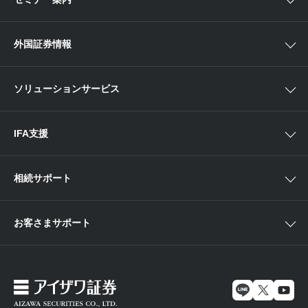
NISA
中部
ラップサービス
Webセミナー
各種お手続き
外国証券情報
近畿
新商品情報
店舗セミナー情報
便利なサービス
中国・九州
米国株外国証券情報
ソリューションサービス
当社サービスのご利用にあたって
海外ETF外国証券情報
IFA支援
相続サポート
お客さまサポート