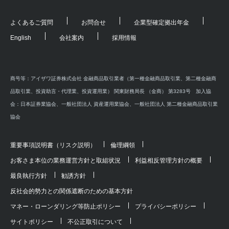
よくあるご質問
お問合せ
企業型確定拠出年金
English
会社案内
採用情報
商号等：アイザワ証券株式会社 金融商品取引業者（第一種金融商品取引業、第二種金融商
品取引業、投資助言・代理業、投資運用業） 関東財務局長 （金商） 第3283号 加入協
会：日本証券業協会、一般社団法人 資産運用業協会、一般社団法人 第二種金融商品取引業
協会
重要事項説明書（リスク説明）
倫理綱領
お客さま本位の業務運営方針と取組状況
利益相反管理方針の概要
最良執行方針
勧誘方針
反社会的勢力との関係遮断のための基本方針
マネー・ローンダリング等防止ポリシー
プライバシーポリシー
サイトポリシー
不公正取引について