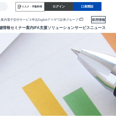
ログイン
口座開設
リスク・
手数料等
採用情報
社案内
電子交付サービス申込
English
アイザワ証券グループ
舗情報
セミナー案内
IFA支援
ソリューションサービス
ニュース
各種お手続き
便利なサービス
当社サービスのご利用にあたって