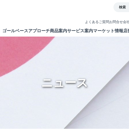
検索
よくあるご質問
お問合せ
会
ゴールベースアプローチ
商品案内
サービス案内
マーケット情報
店
とは
イト
債券
取引ツール
ETF・ETN・REIT
口座開設
ラップサービス
NISA制度
ニュース
新商品情報