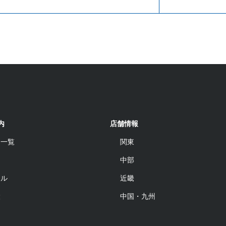
内
店舗情報
品一覧
関東
中部
ール
近畿
設
中国・九州