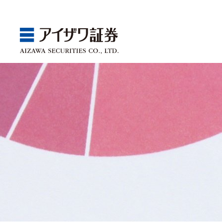
GBA
Products
Service
Market
Store
Seminar
ゴールベースアプローチ
国内株
取引チャネル
アイザワ証券投資情報サ
関東
Webセミナー
スマイルゴール
アジア株
取扱商品一覧
ベトナム現地情報
中部
店舗セミナー情報
αポート
欧米株
手数料
近畿
ゴールベースアプローチ
商品案内
サービス案内
マーケット情報
店舗情報
セミナー案内
投資信託
中国・九州