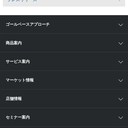
ゴールベースアプローチ
ゴールベースアプローチとは
商品案内
スマイルゴール
国内株
サービス案内
αポート
アジア株
取扱商品一覧
マーケット情報
欧米株
手数料
投資信託
アイザワ証券投資情報サイト
店舗情報
取引ツール
債券
ベトナム現地情報
口座開設
関東
ETF・ETN・REIT
セミナー案内
NISA
中部
ラップサービス