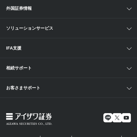
Webセミナー
各種お手続き
外国証券情報
近畿
新商品情報
店舗セミナー情報
便利なサービス
中国・九州
米国株外国証券情報
ソリューションサービス
当社サービスのご利用にあたって
海外ETF外国証券情報
IFA支援
相続サポート
お客さまサポート