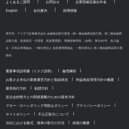
よくあるご質問
お問合せ
企業型確定拠出年金
English
会社案内
採用情報
商号等：アイザワ証券株式会社 金融商品取引業者（第一種金融商品取引業、第二種金融商
品取引業、投資助言・代理業、投資運用業） 関東財務局長 （金商） 第3283号 加入協
会：日本証券業協会、一般社団法人 資産運用業協会、一般社団法人 第二種金融商品取引業
協会
重要事項説明書（リスク説明）
倫理綱領
お客さま本位の業務運営方針と取組状況
利益相反管理方針の概要
最良執行方針
勧誘方針
反社会的勢力との関係遮断のための基本方針
マネー・ローンダリング等防止ポリシー
プライバシーポリシー
サイトポリシー
不公正取引について
当社における株式、債券の取引の方法
租税の概要