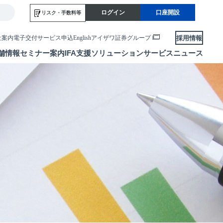
ログイン
口座開設
リスク・
手数料等
採用情報
社案内
電子交付サービス申込
English
アイザワ証券グループ
舗情報
セミナー案内
IFA支援
ソリューションサービス
ニュース
各種お手続き
便利なサービス
当社サービスのご利用にあたって