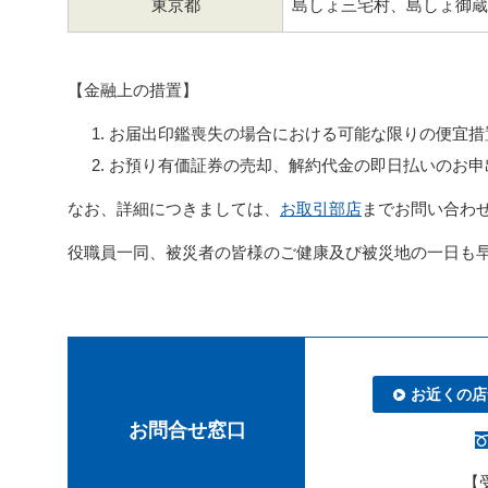
東京都
島しょ三宅村、島しょ御蔵
【金融上の措置】
お届出印鑑喪失の場合における可能な限りの便宜措
お預り有価証券の売却、解約代金の即日払いのお申
なお、詳細につきましては、
お取引部店
までお問い合わ
役職員一同、被災者の皆様のご健康及び被災地の一日も
お近くの店
お問合せ窓口
【受