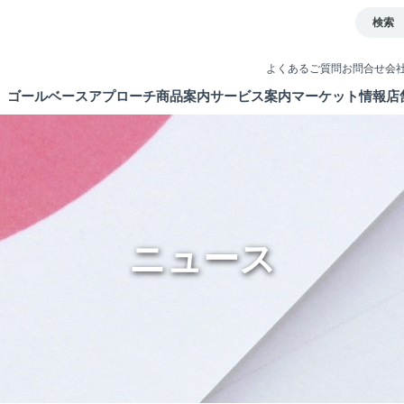
検索
よくあるご質問
お問合せ
会
ゴールベースアプローチ
商品案内
サービス案内
マーケット情報
店
とは
イト
債券
取引ツール
ETF・ETN・REIT
口座開設
ラップサービス
NISA制度
ニュース
新商品情報