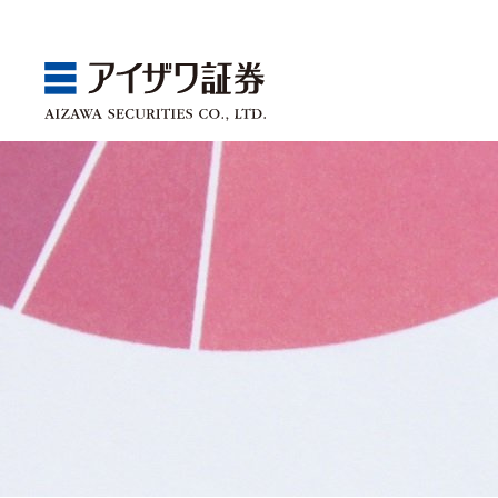
GBA
Products
Service
Market
Store
Seminar
ゴールベースアプローチ
国内株
取引チャネル
アイザワ証券投資情報サ
関東
Webセミナー
スマイルゴール
アジア株
取扱商品一覧
ベトナム現地情報
中部
店舗セミナー情報
αポート
欧米株
手数料
近畿
ゴールベースアプローチ
商品案内
サービス案内
マーケット情報
店舗情報
セミナー案内
投資信託
中国・九州