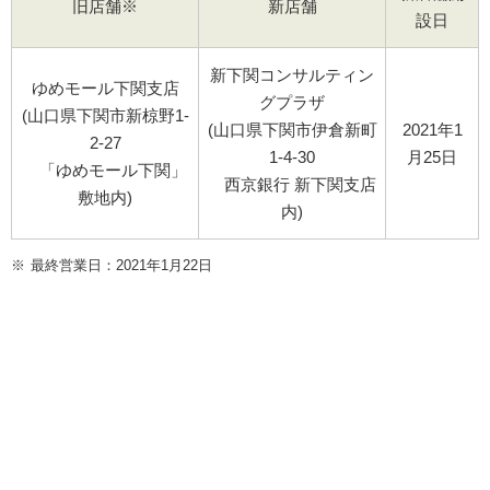
旧店舗※
新店舗
設日
新下関コンサルティン
ゆめモール下関支店
グプラザ
(山口県下関市新椋野1-
(山口県下関市伊倉新町
2021年1
2-27
1-4-30
月25日
「ゆめモール下関」
西京銀行 新下関支店
敷地内)
内)
※
最終営業日：2021年1月22日