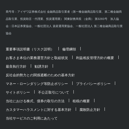
商号等：アイザワ証券株式会社 金融商品取引業者（第一種金融商品取引業、第二種金融商
品取引業、投資助言・代理業、投資運用業） 関東財務局長 （金商） 第3283号 加入協
会：日本証券業協会、一般社団法人 資産運用業協会、一般社団法人 第二種金融商品取引業
協会
重要事項説明書（リスク説明）
倫理綱領
お客さま本位の業務運営方針と取組状況
利益相反管理方針の概要
最良執行方針
勧誘方針
反社会的勢力との関係遮断のための基本方針
マネー・ローンダリング等防止ポリシー
プライバシーポリシー
サイトポリシー
不公正取引について
当社における株式、債券の取引の方法
租税の概要
カスタマーハラスメントに対する基本方針
腐敗防止方針
当社サービスのご利用にあたって