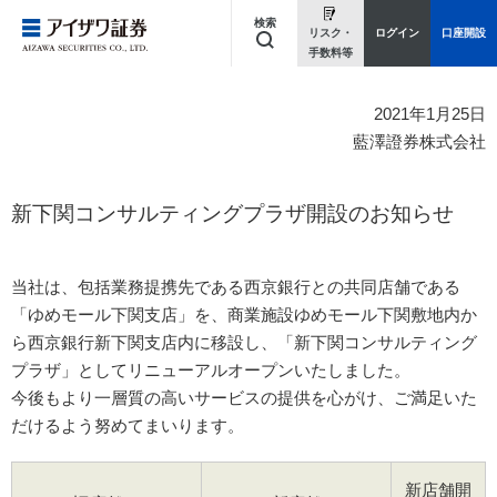
検索
リスク・
ログイン
口座開設
手数料等
キーワードを入力してください
2021年1月25日
藍澤證券株式会社
新下関コンサルティングプラザ開設のお知らせ
当社は、包括業務提携先である西京銀行との共同店舗である
「ゆめモール下関支店」を、商業施設ゆめモール下関敷地内か
ら西京銀行新下関支店内に移設し、「新下関コンサルティング
プラザ」としてリニューアルオープンいたしました。
今後もより一層質の高いサービスの提供を心がけ、ご満足いた
だけるよう努めてまいります。
新店舗開