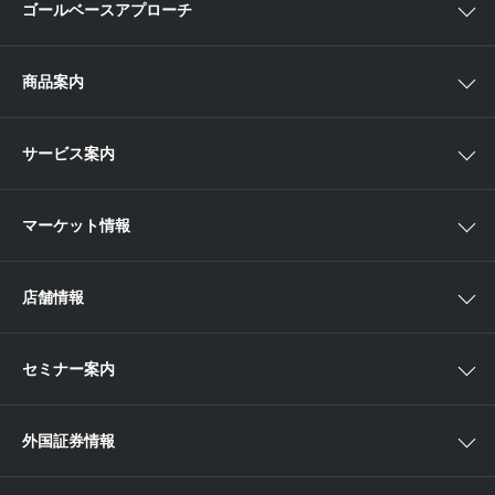
ゴールベースアプローチ
ゴールベースアプローチとは
商品案内
スマイルゴール
国内株
サービス案内
αポート
アジア株
取扱商品一覧
マーケット情報
欧米株
手数料
投資信託
アイザワ証券投資情報サイト
店舗情報
取引ツール
債券
ベトナム現地情報
口座開設
関東
ETF・ETN・REIT
セミナー案内
NISA
中部
ラップサービス
Webセミナー
各種お手続き
外国証券情報
近畿
新商品情報
店舗セミナー情報
便利なサービス
中国・九州