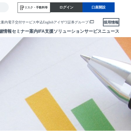
ログイン
口座開設
リスク・
手数料等
採用情報
社案内
電子交付サービス申込
English
アイザワ証券グループ
舗情報
セミナー案内
IFA支援
ソリューションサービス
ニュース
各種お手続き
便利なサービス
当社サービスのご利用にあたって