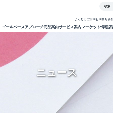
検索
よくあるご質問
お問合せ
会
ゴールベースアプローチ
商品案内
サービス案内
マーケット情報
店
とは
イト
債券
取引ツール
ETF・ETN・REIT
口座開設
ラップサービス
NISA制度
ニュース
新商品情報