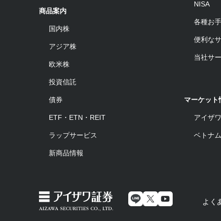
NISA
商品案内
各種お
国内株
便利な
アジア株
当社サ
欧米株
投資信託
債券
マーケット
ETF・ETN・REIT
アイザ
ラップサービス
ベトナ
新商品情報
よく