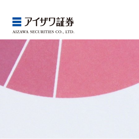
GBA
Products
Service
Market
Store
Seminar
ゴールベースアプローチ
国内株
取引チャネル
アイザワ証券投資情報サ
関東
Webセミナー
スマイルゴール
アジア株
取扱商品一覧
ベトナム現地情報
中部
店舗セミナー情報
αポート
欧米株
手数料
近畿
ゴールベースアプローチ
商品案内
サービス案内
マーケット情報
店舗情報
セミナー案内
投資信託
中国・九州