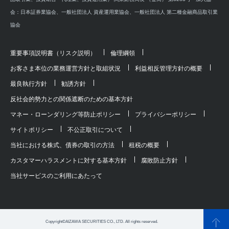
会：日本証券業協会、一般社団法人 資産運用業協会、一般社団法人 第二種金融商品取引業
協会
重要事項説明書（リスク説明）
倫理綱領
お客さま本位の業務運営方針と取組状況
利益相反管理方針の概要
最良執行方針
勧誘方針
反社会的勢力との関係遮断のための基本方針
マネー・ローンダリング等防止ポリシー
プライバシーポリシー
サイトポリシー
不公正取引について
当社における株式、債券の取引の方法
租税の概要
カスタマーハラスメントに対する基本方針
腐敗防止方針
当社サービスのご利用にあたって
Copyright©AIZAWA SECURITIES CO., LTD. All rights reserved.