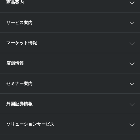
商品案内
スマイルゴール
国内株
サービス案内
αポート
アジア株
取扱商品一覧
マーケット情報
欧米株
手数料
投資信託
アイザワ証券投資情報サイト
店舗情報
取引ツール
債券
ベトナム現地情報
口座開設
関東
ETF・ETN・REIT
セミナー案内
NISA
中部
ラップサービス
Webセミナー
各種お手続き
外国証券情報
近畿
新商品情報
店舗セミナー情報
便利なサービス
中国・九州
米国株外国証券情報
ソリューションサービス
当社サービスのご利用にあたって
海外ETF外国証券情報