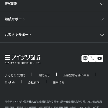
IFA支援
相続サポート
お客さまサポート
よくあるご質問
お問合せ
企業型確定拠出年金
English
会社案内
採用情報
商号等：アイザワ証券株式会社 金融商品取引業者（第一種金融商品取引業、第二種金融商
品取引業、投資助言・代理業、投資運用業） 関東財務局長 （金商） 第3283号 加入協