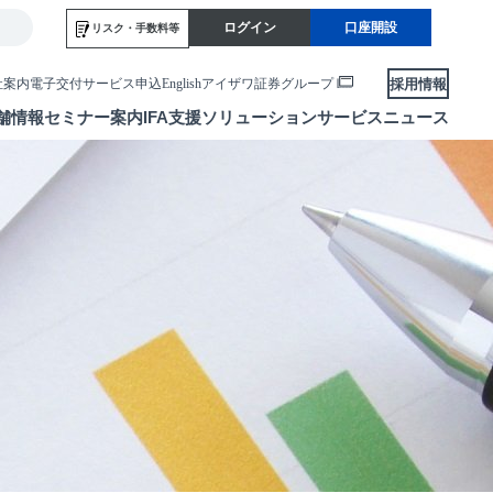
ログイン
口座開設
リスク・
手数料等
採用情報
社案内
電子交付サービス申込
English
アイザワ証券グループ
舗情報
セミナー案内
IFA支援
ソリューションサービス
ニュース
各種お手続き
便利なサービス
当社サービスのご利用にあたって