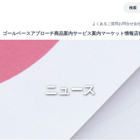
検索
よくあるご質問
お問合せ
会
ゴールベースアプローチ
商品案内
サービス案内
マーケット情報
店
とは
イト
債券
取引ツール
ETF・ETN・REIT
口座開設
ラップサービス
NISA制度
ニュース
新商品情報