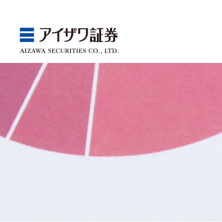
GBA
Products
Service
Market
Store
Seminar
ゴールベースアプローチ
国内株
取引チャネル
アイザワ証券投資情報サ
関東
Webセミナー
スマイルゴール
アジア株
取扱商品一覧
ベトナム現地情報
中部
店舗セミナー情報
αポート
欧米株
手数料
近畿
ゴールベースアプローチ
商品案内
サービス案内
マーケット情報
店舗情報
セミナー案内
投資信託
中国・九州