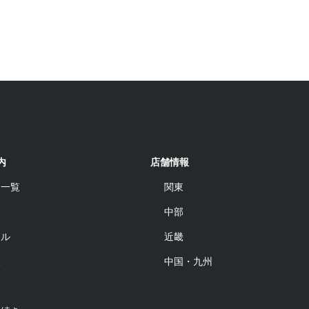
内
店舗情報
品一覧
関東
中部
ール
近畿
設
中国・九州