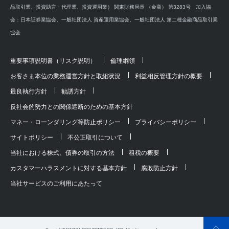
品取引業、投資助言・代理業、投資運用業） 関東財務局長 （金商） 第3283号 加入協
会：日本証券業協会、一般社団法人 資産運用業協会、一般社団法人 第二種金融商品取引業
協会
重要事項説明書（リスク説明）
倫理綱領
お客さま本位の業務運営方針と取組状況
利益相反管理方針の概要
最良執行方針
勧誘方針
反社会的勢力との関係遮断のための基本方針
マネー・ローンダリング等防止ポリシー
プライバシーポリシー
サイトポリシー
不公正取引について
当社における株式、債券の取引の方法
租税の概要
カスタマーハラスメントに対する基本方針
腐敗防止方針
当社サービスのご利用にあたって