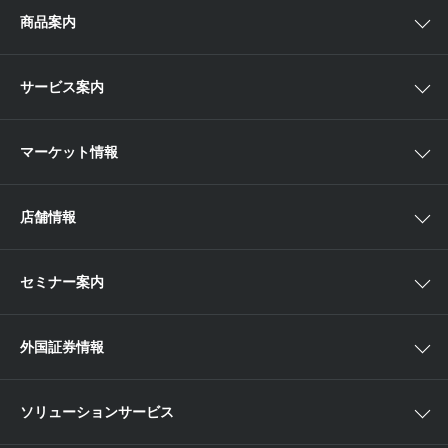
ゴールベースアプローチとは
商品案内
スマイルゴール
国内株
サービス案内
αポート
アジア株
取扱商品一覧
マーケット情報
欧米株
手数料
投資信託
アイザワ証券投資情報サイト
店舗情報
取引ツール
債券
ベトナム現地情報
口座開設
関東
ETF・ETN・REIT
セミナー案内
NISA
中部
ラップサービス
Webセミナー
各種お手続き
外国証券情報
近畿
新商品情報
店舗セミナー情報
便利なサービス
中国・九州
米国株外国証券情報
ソリューションサービス
当社サービスのご利用にあたって
海外ETF外国証券情報