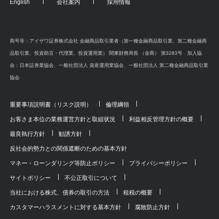
English
会社案内
採用情報
商号等：アイザワ証券株式会社 金融商品取引業者（第一種金融商品取引業、第二種金融商
品取引業、投資助言・代理業、投資運用業） 関東財務局長 （金商） 第3283号 加入協
会：日本証券業協会、一般社団法人 資産運用業協会、一般社団法人 第二種金融商品取引業
協会
重要事項説明書（リスク説明）
倫理綱領
お客さま本位の業務運営方針と取組状況
利益相反管理方針の概要
最良執行方針
勧誘方針
反社会的勢力との関係遮断のための基本方針
マネー・ローンダリング等防止ポリシー
プライバシーポリシー
サイトポリシー
不公正取引について
当社における株式、債券の取引の方法
租税の概要
カスタマーハラスメントに対する基本方針
腐敗防止方針