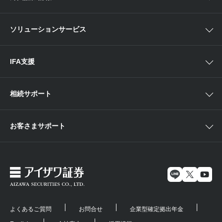
新商品情報
店舗セミナー情報
便利なサービス
中国・九州
米国株外国証券情報
ソリューションサービス
当社サービスのご利用にあたって
海外ETF外国証券情報
IFA支援
相続サポート
お客さまサポート
よくあるご質問
お問合せ
企業型確定拠出年金