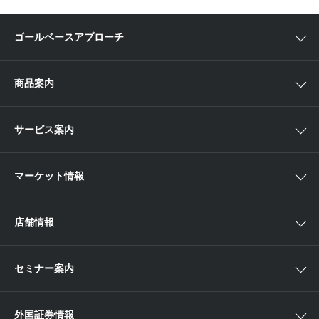
ゴールベースアプローチ
ゴールベースアプローチとは
商品案内
スマイルゴール
国内株
サービス案内
αポート
アジア株
取扱商品一覧
マーケット情報
欧米株
手数料
投資信託
アイザワ証券投資情報サイト
店舗情報
取引ツール
債券
ベトナム現地情報
口座開設
関東
ETF・ETN・REIT
セミナー案内
NISA
中部
ラップサービス
Webセミナー
各種お手続き
外国証券情報
近畿