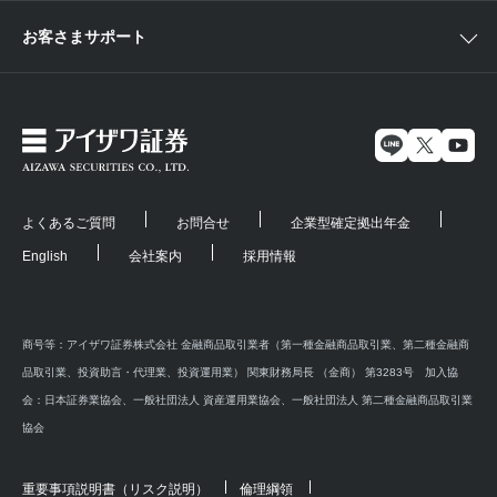
お客さまサポート
よくあるご質問
お問合せ
企業型確定拠出年金
English
会社案内
採用情報
商号等：アイザワ証券株式会社 金融商品取引業者（第一種金融商品取引業、第二種金融商
品取引業、投資助言・代理業、投資運用業） 関東財務局長 （金商） 第3283号 加入協
会：日本証券業協会、一般社団法人 資産運用業協会、一般社団法人 第二種金融商品取引業
協会
重要事項説明書（リスク説明）
倫理綱領