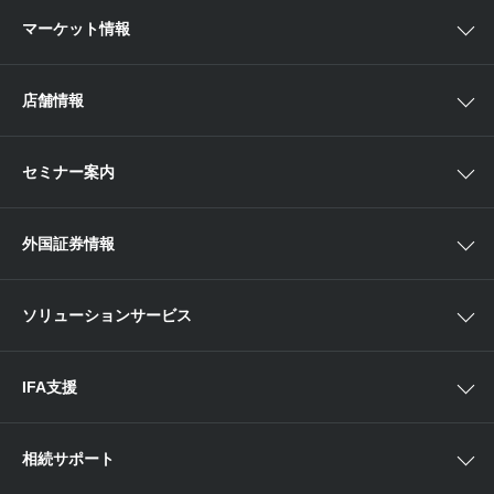
取扱商品一覧
マーケット情報
欧米株
手数料
投資信託
アイザワ証券投資情報サイト
店舗情報
取引ツール
債券
ベトナム現地情報
口座開設
関東
ETF・ETN・REIT
セミナー案内
NISA
中部
ラップサービス
Webセミナー
各種お手続き
外国証券情報
近畿
新商品情報
店舗セミナー情報
便利なサービス
中国・九州
米国株外国証券情報
ソリューションサービス
当社サービスのご利用にあたって
海外ETF外国証券情報
IFA支援
相続サポート