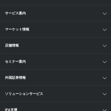
スマイルゴール
国内株
サービス案内
αポート
アジア株
取扱商品一覧
マーケット情報
欧米株
手数料
投資信託
アイザワ証券投資情報サイト
店舗情報
取引ツール
債券
ベトナム現地情報
口座開設
関東
ETF・ETN・REIT
セミナー案内
NISA
中部
ラップサービス
Webセミナー
各種お手続き
外国証券情報
近畿
新商品情報
店舗セミナー情報
便利なサービス
中国・九州
米国株外国証券情報
ソリューションサービス
当社サービスのご利用にあたって
海外ETF外国証券情報
IFA支援