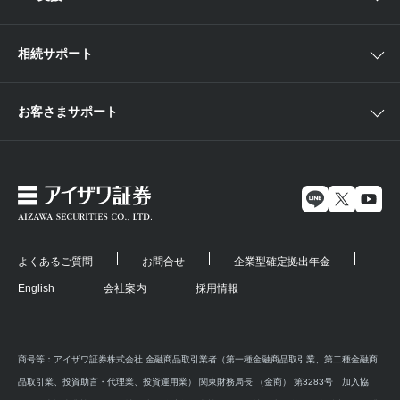
相続サポート
お客さまサポート
よくあるご質問
お問合せ
企業型確定拠出年金
English
会社案内
採用情報
商号等：アイザワ証券株式会社 金融商品取引業者（第一種金融商品取引業、第二種金融商
品取引業、投資助言・代理業、投資運用業） 関東財務局長 （金商） 第3283号 加入協