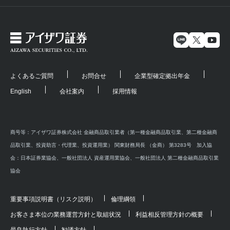
よくあるご質問
お問合せ
企業型確定拠出年金
English
会社案内
採用情報
商号等：アイザワ証券株式会社 金融商品取引業者（第一種金融商品取引業、第二種金融商
品取引業、投資助言・代理業、投資運用業） 関東財務局長 （金商） 第3283号 加入協
会：日本証券業協会、一般社団法人 資産運用業協会、一般社団法人 第二種金融商品取引業
協会
重要事項説明書（リスク説明）
倫理綱領
お客さま本位の業務運営方針と取組状況
利益相反管理方針の概要