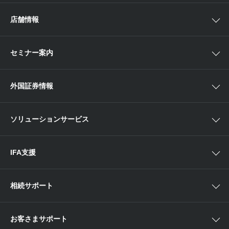
手数料
投資信託
アイザワ証券投資情報サイト
店舗情報
取引ツール
債券
ベトナム現地情報
口座開設
関東
ETF・ETN・REIT
セミナー案内
NISA
中部
ラップサービス
Webセミナー
各種お手続き
外国証券情報
近畿
新商品情報
店舗セミナー情報
便利なサービス
中国・九州
米国株外国証券情報
ソリューションサービス
当社サービスのご利用にあたって
海外ETF外国証券情報
IFA支援
相続サポート
お客さまサポート