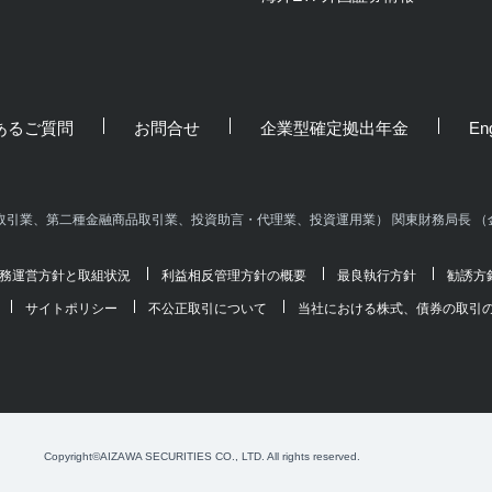
あるご質問
お問合せ
企業型確定拠出年金
Eng
引業、第二種金融商品取引業、投資助言・代理業、投資運用業） 関東財務局長 （金
務運営方針と取組状況
利益相反管理方針の概要
最良執行方針
勧誘方
サイトポリシー
不公正取引について
当社における株式、債券の取引
Copyright©AIZAWA SECURITIES CO., LTD. All rights reserved.