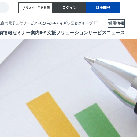
ログイン
口座開設
リスク・
手数料等
採用情報
社案内
電子交付サービス申込
English
アイザワ証券グループ
舗情報
セミナー案内
IFA支援
ソリューションサービス
ニュース
各種お手続き
便利なサービス
当社サービスのご利用にあたって