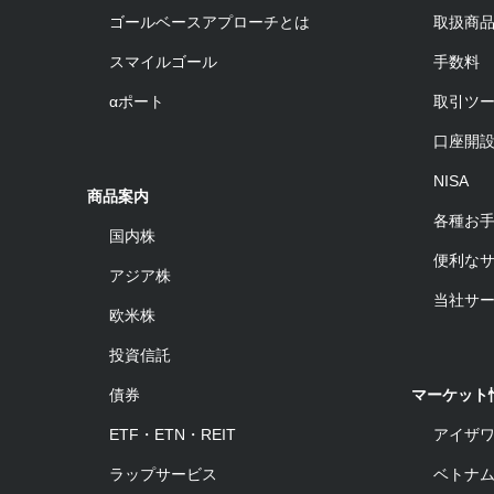
ゴールベースアプローチとは
取扱商
スマイルゴール
手数料
αポート
取引ツ
口座開
NISA
商品案内
各種お
国内株
便利な
アジア株
当社サ
欧米株
投資信託
債券
マーケット
ETF・ETN・REIT
アイザ
ラップサービス
ベトナ