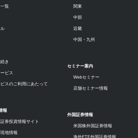
品一覧
関東
中部
ール
近畿
設
中国・九州
手続き
セミナー案内
サービス
Webセミナー
ービスのご利用にあたって
店舗セミナー情報
情報
外国証券情報
ワ証券投資情報サイト
米国株外国証券情報
ム現地情報
海外ETF外国証券情報