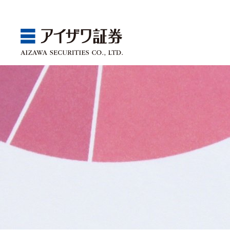
GBA
Products
Service
Market
Store
Seminar
ゴールベースアプローチ
国内株
取引チャネル
アイザワ証券投資情報サ
関東
Webセミナー
スマイルゴール
アジア株
取扱商品一覧
ベトナム現地情報
中部
店舗セミナー情報
αポート
欧米株
手数料
近畿
ゴールベースアプローチ
商品案内
サービス案内
マーケット情報
店舗情報
セミナー案内
投資信託
中国・九州