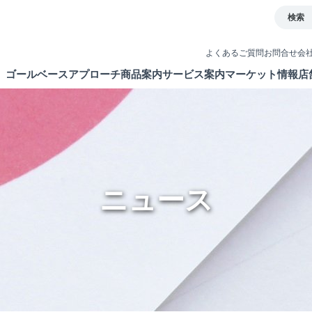
検索
よくあるご質問
お問合せ
会
ゴールベースアプローチ
商品案内
サービス案内
マーケット情報
店
とは
イト
債券
取引ツール
ETF・ETN・REIT
口座開設
ラップサービス
NISA制度
ニュース
新商品情報