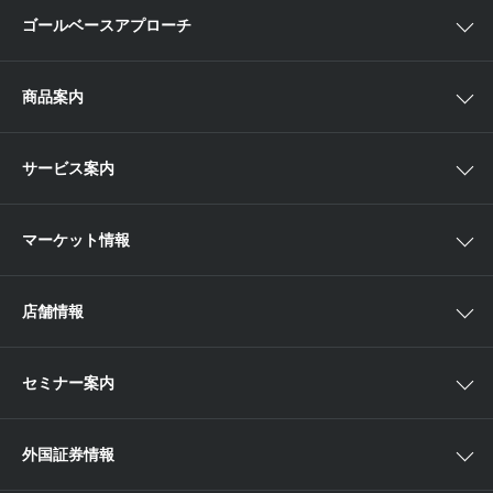
ゴールベースアプローチ
ゴールベースアプローチとは
商品案内
スマイルゴール
国内株
サービス案内
αポート
アジア株
取扱商品一覧
マーケット情報
欧米株
手数料
投資信託
アイザワ証券投資情報サイト
店舗情報
取引ツール
債券
ベトナム現地情報
口座開設
関東
ETF・ETN・REIT
セミナー案内
NISA
中部
ラップサービス
Webセミナー
各種お手続き
外国証券情報
近畿
新商品情報
店舗セミナー情報
便利なサービス