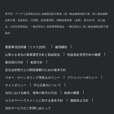
商号等：アイザワ証券株式会社 金融商品取引業者（第一種金融商品取引業、第二種金融商
品取引業、投資助言・代理業、投資運用業） 関東財務局長 （金商） 第3283号 加入協
会：日本証券業協会、一般社団法人 資産運用業協会、一般社団法人 第二種金融商品取引業
協会
重要事項説明書（リスク説明）
倫理綱領
お客さま本位の業務運営方針と取組状況
利益相反管理方針の概要
最良執行方針
勧誘方針
反社会的勢力との関係遮断のための基本方針
マネー・ローンダリング等防止ポリシー
プライバシーポリシー
サイトポリシー
不公正取引について
当社における株式、債券の取引の方法
租税の概要
カスタマーハラスメントに対する基本方針
腐敗防止方針
当社サービスのご利用にあたって