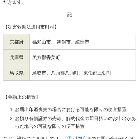
だきます。
記
【災害救助法適用市町村】
京都府
福知山市、 舞鶴市、綾部市
兵庫県
美方郡香美町
鳥取県
鳥取市、八頭郡八頭町、東伯郡三朝町
【金融上の措置】
お届出印鑑喪失の場合における可能な限りの便宜措置
お預り有価証券の売却、解約代金の即日払いのお申出があ
った場合の可能な限りの便宜措置
なお、詳細につきましては、
お取引部店
までお問い合わせくだ