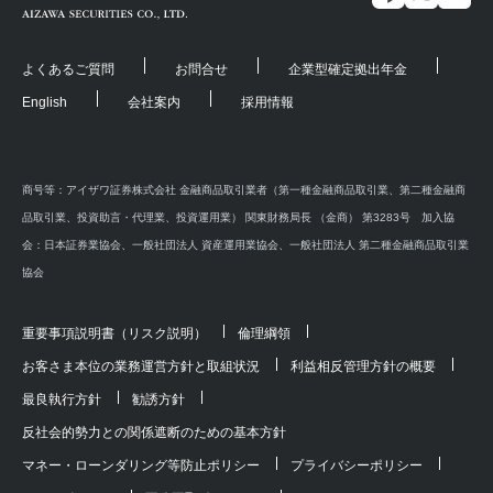
よくあるご質問
お問合せ
企業型確定拠出年金
English
会社案内
採用情報
商号等：アイザワ証券株式会社 金融商品取引業者（第一種金融商品取引業、第二種金融商
品取引業、投資助言・代理業、投資運用業） 関東財務局長 （金商） 第3283号 加入協
会：日本証券業協会、一般社団法人 資産運用業協会、一般社団法人 第二種金融商品取引業
協会
重要事項説明書（リスク説明）
倫理綱領
お客さま本位の業務運営方針と取組状況
利益相反管理方針の概要
最良執行方針
勧誘方針
反社会的勢力との関係遮断のための基本方針
マネー・ローンダリング等防止ポリシー
プライバシーポリシー