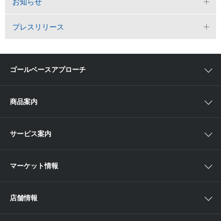
お知らせ
プレスリリース
ゴールベースアプローチ
ゴールベースアプローチとは
商品案内
スマイルゴール
国内株
サービス案内
αポート
アジア株
取扱商品一覧
マーケット情報
欧米株
手数料
投資信託
アイザワ証券投資情報サイト
店舗情報
取引ツール
債券
ベトナム現地情報
口座開設