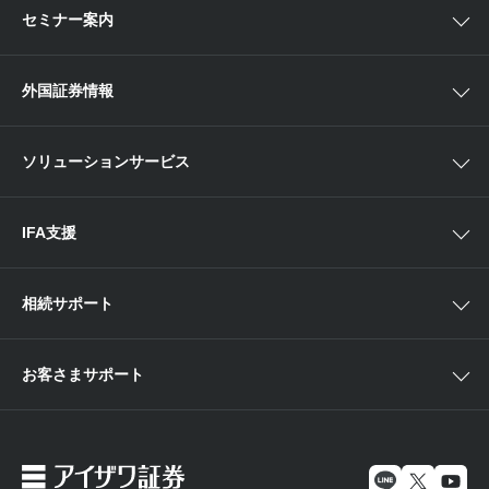
関東
ETF・ETN・REIT
セミナー案内
NISA
中部
ラップサービス
Webセミナー
各種お手続き
外国証券情報
近畿
新商品情報
店舗セミナー情報
便利なサービス
中国・九州
米国株外国証券情報
ソリューションサービス
当社サービスのご利用にあたって
海外ETF外国証券情報
IFA支援
相続サポート
お客さまサポート