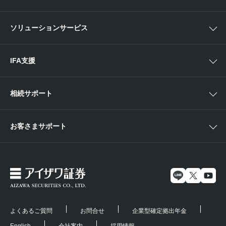
店舗セミナー情報
便利なサービス
中国・九州
米国株外国証券情報
ソリューションサービス
当社サービスのご利用にあたって
海外ETF外国証券情報
IFA支援
相続サポート
お客さまサポート
よくあるご質問
お問合せ
企業型確定拠出年金
English
会社案内
採用情報