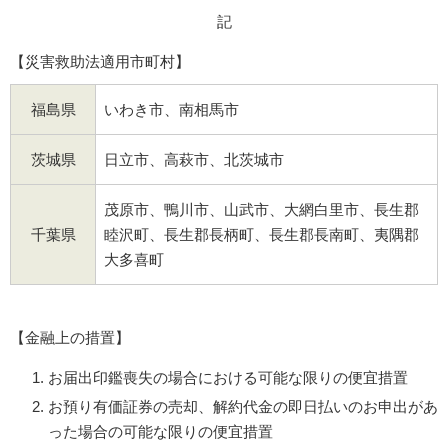
記
【災害救助法適用市町村】
福島県
いわき市、南相馬市
茨城県
日立市、高萩市、北茨城市
茂原市、鴨川市、山武市、大網白里市、長生郡
千葉県
睦沢町、長生郡長柄町、長生郡長南町、夷隅郡
大多喜町
【金融上の措置】
お届出印鑑喪失の場合における可能な限りの便宜措置
お預り有価証券の売却、解約代金の即日払いのお申出があ
った場合の可能な限りの便宜措置