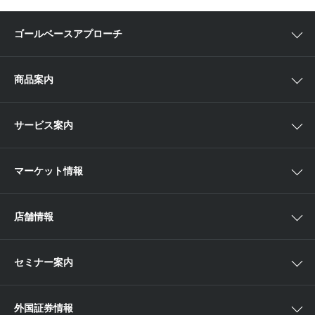
ゴールベースアプローチ
ゴールベースアプローチとは
商品案内
スマイルゴール
国内株
サービス案内
αポート
アジア株
取扱商品一覧
マーケット情報
欧米株
手数料
投資信託
アイザワ証券投資情報サイト
店舗情報
取引ツール
債券
ベトナム現地情報
口座開設
関東
ETF・ETN・REIT
セミナー案内
NISA
中部
ラップサービス
Webセミナー
各種お手続き
外国証券情報
近畿
新商品情報