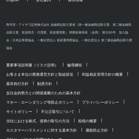
商号等：アイザワ証券株式会社 金融商品取引業者（第一種金融商品取引業、第二種金融商
品取引業、投資助言・代理業、投資運用業） 関東財務局長 （金商） 第3283号 加入協
会：日本証券業協会、一般社団法人 資産運用業協会、一般社団法人 第二種金融商品取引業
協会
重要事項説明書（リスク説明）
倫理綱領
お客さま本位の業務運営方針と取組状況
利益相反管理方針の概要
最良執行方針
勧誘方針
反社会的勢力との関係遮断のための基本方針
マネー・ローンダリング等防止ポリシー
プライバシーポリシー
サイトポリシー
不公正取引について
当社における株式、債券の取引の方法
租税の概要
カスタマーハラスメントに対する基本方針
腐敗防止方針