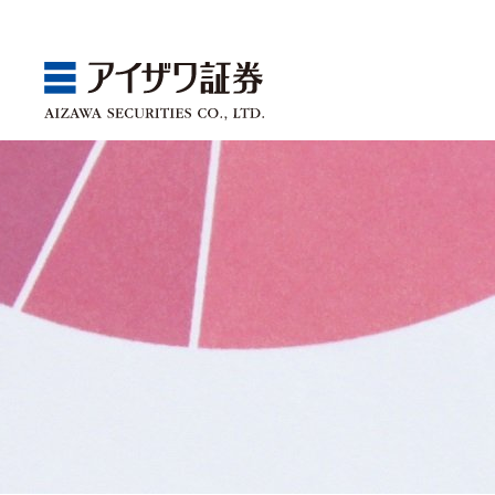
GBA
Products
Service
Market
Store
Seminar
ゴールベースアプローチ
国内株
取引チャネル
アイザワ証券投資情報サ
関東
Webセミナー
スマイルゴール
アジア株
取扱商品一覧
ベトナム現地情報
中部
店舗セミナー情報
αポート
欧米株
手数料
近畿
ゴールベースアプローチ
商品案内
サービス案内
マーケット情報
店舗情報
セミナー案内
投資信託
中国・九州