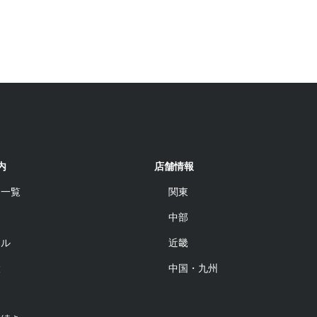
内
店舗情報
品一覧
関東
中部
ール
近畿
設
中国・九州