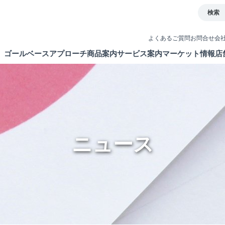
検索
よくあるご質問
お問合せ
会
ゴールベースアプローチ
商品案内
サービス案内
マーケット情報
店
とは
イト
債券
取引ツール
ETF・ETN・REIT
口座開設
ラップサービス
NISA制度
ニュース
新商品情報