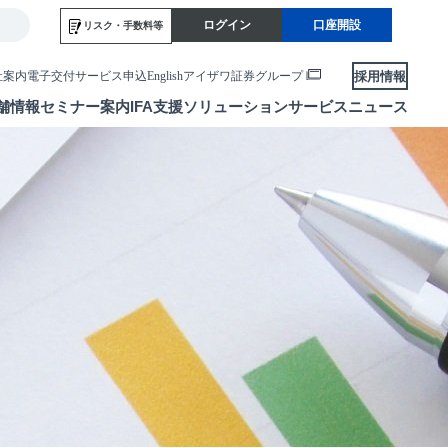
ログイン
口座開設
リスク・
手数料等
採用情報
社案内
電子交付サービス申込
English
アイザワ証券グループ
舗情報
セミナー案内
IFA支援
ソリューションサービス
ニュース
各種お手続き
便利なサービス
当社サービスのご利用にあたって