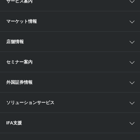
サービス案内
αポート
アジア株
取扱商品一覧
マーケット情報
欧米株
手数料
投資信託
アイザワ証券投資情報サイト
店舗情報
取引ツール
債券
ベトナム現地情報
口座開設
関東
ETF・ETN・REIT
セミナー案内
NISA
中部
ラップサービス
Webセミナー
各種お手続き
外国証券情報
近畿
新商品情報
店舗セミナー情報
便利なサービス
中国・九州
米国株外国証券情報
ソリューションサービス
当社サービスのご利用にあたって
海外ETF外国証券情報
IFA支援