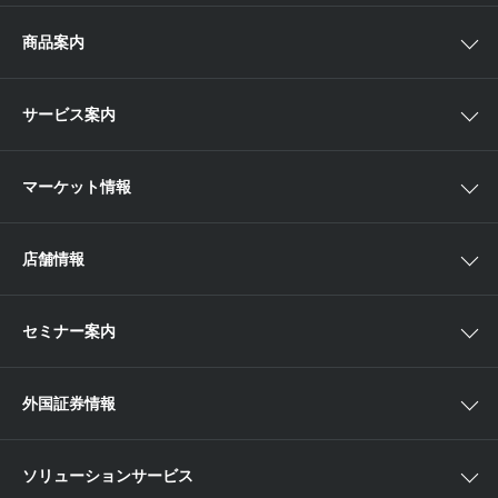
ゴールベースアプローチとは
商品案内
スマイルゴール
国内株
サービス案内
αポート
アジア株
取扱商品一覧
マーケット情報
欧米株
手数料
投資信託
アイザワ証券投資情報サイト
店舗情報
取引ツール
債券
ベトナム現地情報
口座開設
関東
ETF・ETN・REIT
セミナー案内
NISA
中部
ラップサービス
Webセミナー
各種お手続き
外国証券情報
近畿
新商品情報
店舗セミナー情報
便利なサービス
中国・九州
米国株外国証券情報
ソリューションサービス
当社サービスのご利用にあたって