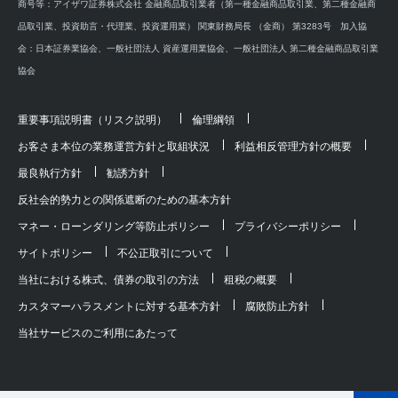
商号等：アイザワ証券株式会社 金融商品取引業者（第一種金融商品取引業、第二種金融商
品取引業、投資助言・代理業、投資運用業） 関東財務局長 （金商） 第3283号 加入協
会：日本証券業協会、一般社団法人 資産運用業協会、一般社団法人 第二種金融商品取引業
協会
重要事項説明書（リスク説明）
倫理綱領
お客さま本位の業務運営方針と取組状況
利益相反管理方針の概要
最良執行方針
勧誘方針
反社会的勢力との関係遮断のための基本方針
マネー・ローンダリング等防止ポリシー
プライバシーポリシー
サイトポリシー
不公正取引について
当社における株式、債券の取引の方法
租税の概要
カスタマーハラスメントに対する基本方針
腐敗防止方針
当社サービスのご利用にあたって