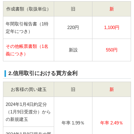
作成書類（取扱単位）
旧
新
年間取引報告書（1特
220円
1,100円
定年につき）
その他帳票書類（1名
新設
550円
義につき）
2.信用取引における買方金利
お客様の買い建玉
旧
新
2024年1月4日約定分
（1月9日受渡分）から
の新規建玉
年率 1.99％
年率 2.49％