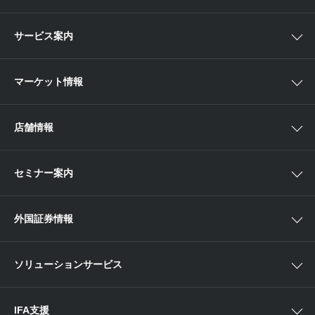
スマイルゴール
国内株
サービス案内
αポート
アジア株
取扱商品一覧
マーケット情報
欧米株
手数料
投資信託
アイザワ証券投資情報サイト
店舗情報
取引ツール
債券
ベトナム現地情報
口座開設
関東
ETF・ETN・REIT
セミナー案内
NISA
中部
ラップサービス
Webセミナー
各種お手続き
外国証券情報
近畿
新商品情報
店舗セミナー情報
便利なサービス
中国・九州
米国株外国証券情報
ソリューションサービス
当社サービスのご利用にあたって
海外ETF外国証券情報
IFA支援