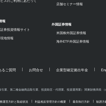
ービスのご利用にあたって
店舗セミナー情報
情報
外国証券情報
ワ証券投資情報サイト
米国株外国証券情報
ム現地情報
海外ETF外国証券情報
あるご質問
お問合せ
企業型確定拠出年金
Eng
引業、第二種金融商品取引業、投資助言・代理業、投資運用業） 関東財務局長 （金
務運営方針と取組状況
利益相反管理方針の概要
最良執行方針
勧誘方