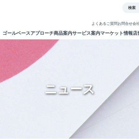
検索
よくあるご質問
お問合せ
会
ゴールベースアプローチ
商品案内
サービス案内
マーケット情報
店
とは
イト
債券
取引ツール
ETF・ETN・REIT
口座開設
ラップサービス
NISA制度
ニュース
新商品情報