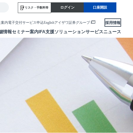
ログイン
口座開設
リスク・
手数料等
採用情報
社案内
電子交付サービス申込
English
アイザワ証券グループ
舗情報
セミナー案内
IFA支援
ソリューションサービス
ニュース
各種お手続き
便利なサービス
当社サービスのご利用にあたって