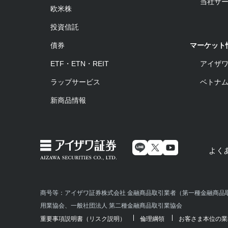
当社サ
欧米株
投資信託
債券
マーケット
ETF・ETN・REIT
アイザ
ラップサービス
ベトナ
新商品情報
よく
商号等：アイザワ証券株式会社 金融商品取引業者（第一種金融商品取
用業協会、一般社団法人 第二種金融商品取引業協会
重要事項説明書（リスク説明）
倫理綱領
お客さま本位の業