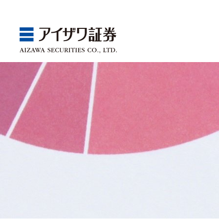
GBA
Products
Service
Market
Store
Seminar
ゴールベースアプローチ
国内株
取引チャネル
アイザワ証券投資情報サ
関東
Webセミナー
スマイルゴール
アジア株
取扱商品一覧
ベトナム現地情報
中部
店舗セミナー情報
αポート
欧米株
手数料
近畿
ゴールベースアプローチ
商品案内
サービス案内
マーケット情報
店舗情報
セミナー案内
投資信託
中国・九州