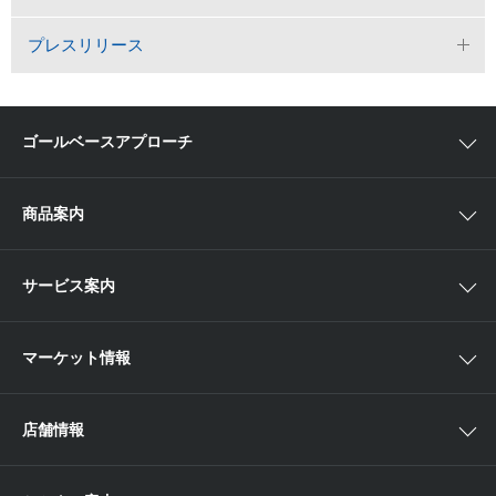
プレスリリース
ゴールベースアプローチ
ゴールベースアプローチとは
商品案内
スマイルゴール
国内株
サービス案内
αポート
アジア株
取扱商品一覧
マーケット情報
欧米株
手数料
投資信託
アイザワ証券投資情報サイト
店舗情報
取引ツール
債券
ベトナム現地情報
口座開設
関東
ETF・ETN・REIT