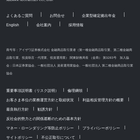
よくあるご質問
お問合せ
企業型確定拠出年金
English
会社案内
採用情報
商号等：アイザワ証券株式会社 金融商品取引業者（第一種金融商品取引業、第二種金融商
品取引業、投資助言・代理業、投資運用業） 関東財務局長 （金商） 第3283号 加入協
会：日本証券業協会、一般社団法人 資産運用業協会、一般社団法人 第二種金融商品取引業
協会
重要事項説明書（リスク説明）
倫理綱領
お客さま本位の業務運営方針と取組状況
利益相反管理方針の概要
最良執行方針
勧誘方針
反社会的勢力との関係遮断のための基本方針
マネー・ローンダリング等防止ポリシー
プライバシーポリシー
サイトポリシー
不公正取引について