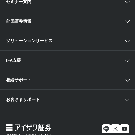
セミナー案内
NISA
中部
ラップサービス
Webセミナー
各種お手続き
外国証券情報
近畿
新商品情報
店舗セミナー情報
便利なサービス
中国・九州
米国株外国証券情報
ソリューションサービス
当社サービスのご利用にあたって
海外ETF外国証券情報
IFA支援
相続サポート
お客さまサポート