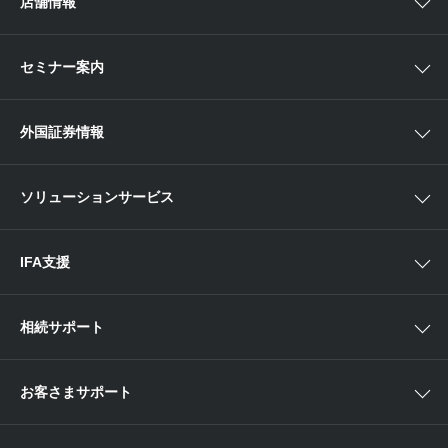
店舗情報
取引ツール
債券
ベトナム現地情報
口座開設
関東
ETF・ETN・REIT
セミナー案内
NISA
中部
ラップサービス
Webセミナー
各種お手続き
外国証券情報
近畿
新商品情報
店舗セミナー情報
便利なサービス
中国・九州
米国株外国証券情報
ソリューションサービス
当社サービスのご利用にあたって
海外ETF外国証券情報
IFA支援
相続サポート
お客さまサポート