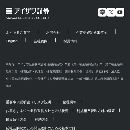
よくあるご質問
お問合せ
企業型確定拠出年金
English
会社案内
採用情報
商号等：アイザワ証券株式会社 金融商品取引業者（第一種金融商品取引業、第二種金融商
品取引業、投資助言・代理業、投資運用業） 関東財務局長 （金商） 第3283号 加入協
会：日本証券業協会、一般社団法人 資産運用業協会、一般社団法人 第二種金融商品取引業
協会
重要事項説明書（リスク説明）
倫理綱領
お客さま本位の業務運営方針と取組状況
利益相反管理方針の概要
最良執行方針
勧誘方針
反社会的勢力との関係遮断のための基本方針