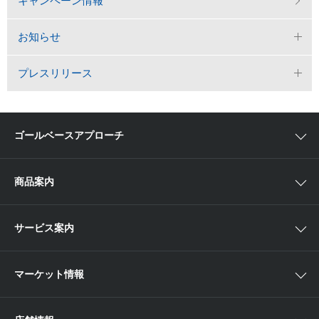
キャンペーン情報
お知らせ
プレスリリース
ゴールベースアプローチ
ゴールベースアプローチとは
商品案内
スマイルゴール
国内株
サービス案内
αポート
アジア株
取扱商品一覧
マーケット情報
欧米株
手数料
投資信託
アイザワ証券投資情報サイト