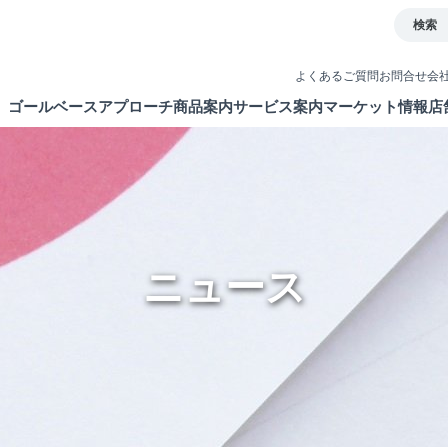
検索
よくあるご質問
お問合せ
会
ゴールベースアプローチ
商品案内
サービス案内
マーケット情報
店
とは
イト
債券
取引ツール
ETF・ETN・REIT
口座開設
ラップサービス
NISA制度
ニュース
新商品情報