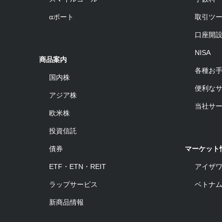
αポート
取引ツ
口座開
NISA
商品案内
各種お
国内株
便利な
アジア株
当社サ
欧米株
投資信託
債券
マーケット
ETF・ETN・REIT
アイザ
ラップサービス
ベトナ
新商品情報