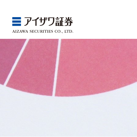
GBA
Products
Service
Market
Store
Seminar
ゴールベースアプローチ
国内株
取引チャネル
アイザワ証券投資情報サ
関東
Webセミナー
スマイルゴール
アジア株
取扱商品一覧
ベトナム現地情報
中部
店舗セミナー情報
αポート
欧米株
手数料
近畿
ゴールベースアプローチ
商品案内
サービス案内
マーケット情報
店舗情報
セミナー案内
投資信託
中国・九州