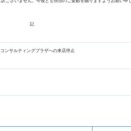
し訳ございません。今後とも倍旧のご愛顧を賜りますようお願い申
記
下田コンサルティングプラザへの来店停止