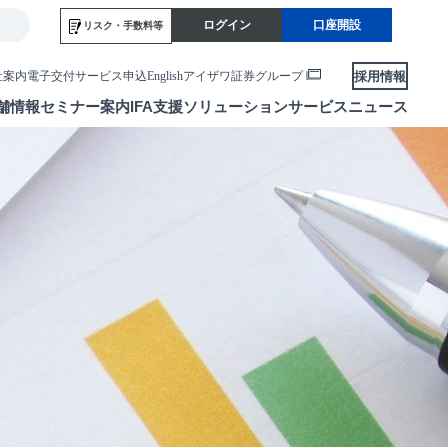
ログイン
口座開設
リスク・
手数料等
採用情報
社案内
電子交付サービス申込
English
アイザワ証券グループ
舗情報
セミナー案内
IFA支援
ソリューションサービス
ニュース
各種お手続き
便利なサービス
当社サービスのご利用にあたって