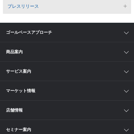
プレスリリース
ゴールベースアプローチ
ゴールベースアプローチとは
商品案内
スマイルゴール
国内株
サービス案内
αポート
アジア株
取扱商品一覧
マーケット情報
欧米株
手数料
投資信託
アイザワ証券投資情報サイト
店舗情報
取引ツール
債券
ベトナム現地情報
口座開設
関東
ETF・ETN・REIT
セミナー案内