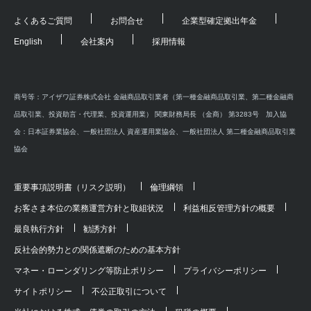
よくあるご質問
お問合せ
企業型確定拠出年金
English
会社案内
採用情報
商号等：アイザワ証券株式会社 金融商品取引業者（第一種金融商品取引業、第二種金融商
品取引業、投資助言・代理業、投資運用業） 関東財務局長 （金商） 第3283号 加入協
会：日本証券業協会、一般社団法人 資産運用業協会、一般社団法人 第二種金融商品取引業
協会
重要事項説明書（リスク説明）
倫理綱領
お客さま本位の業務運営方針と取組状況
利益相反管理方針の概要
最良執行方針
勧誘方針
反社会的勢力との関係遮断のための基本方針
マネー・ローンダリング等防止ポリシー
プライバシーポリシー
サイトポリシー
不公正取引について