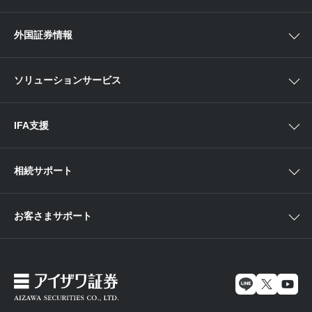
NISA
中部
ラップサービス
Webセミナー
各種お手続き
外国証券情報
近畿
新商品情報
店舗セミナー情報
便利なサービス
中国・九州
米国株外国証券情報
ソリューションサービス
当社サービスのご利用にあたって
海外ETF外国証券情報
IFA支援
相続サポート
お客さまサポート