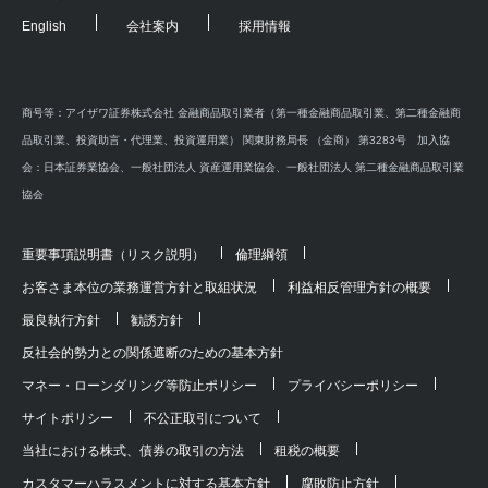
English
会社案内
採用情報
商号等：アイザワ証券株式会社 金融商品取引業者（第一種金融商品取引業、第二種金融商
品取引業、投資助言・代理業、投資運用業） 関東財務局長 （金商） 第3283号 加入協
会：日本証券業協会、一般社団法人 資産運用業協会、一般社団法人 第二種金融商品取引業
協会
重要事項説明書（リスク説明）
倫理綱領
お客さま本位の業務運営方針と取組状況
利益相反管理方針の概要
最良執行方針
勧誘方針
反社会的勢力との関係遮断のための基本方針
マネー・ローンダリング等防止ポリシー
プライバシーポリシー
サイトポリシー
不公正取引について
当社における株式、債券の取引の方法
租税の概要
カスタマーハラスメントに対する基本方針
腐敗防止方針