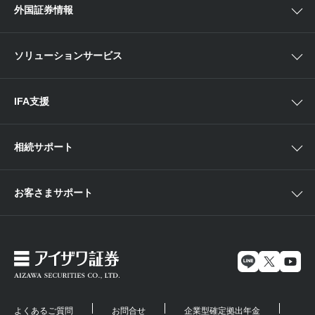
Webセミナー
各種お手続き
外国証券情報
近畿
新商品情報
店舗セミナー情報
便利なサービス
中国・九州
米国株外国証券情報
ソリューションサービス
当社サービスのご利用にあたって
海外ETF外国証券情報
IFA支援
相続サポート
お客さまサポート
よくあるご質問
お問合せ
企業型確定拠出年金