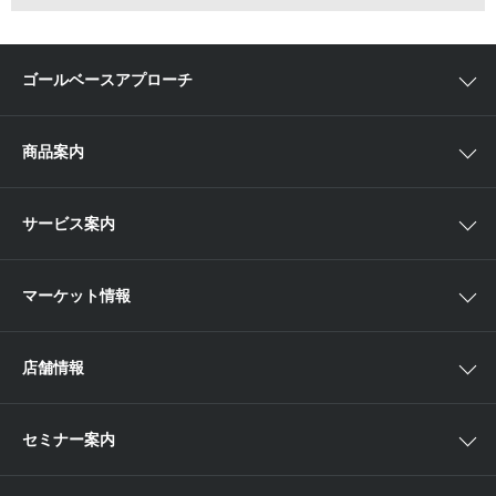
ゴールベースアプローチ
ゴールベースアプローチとは
商品案内
スマイルゴール
国内株
サービス案内
αポート
アジア株
取扱商品一覧
マーケット情報
欧米株
手数料
投資信託
アイザワ証券投資情報サイト
店舗情報
取引ツール
債券
ベトナム現地情報
口座開設
関東
ETF・ETN・REIT
セミナー案内
NISA
中部
ラップサービス