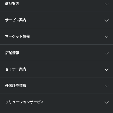
ゴールベースアプローチとは
商品案内
スマイルゴール
国内株
サービス案内
αポート
アジア株
取扱商品一覧
マーケット情報
欧米株
手数料
投資信託
アイザワ証券投資情報サイト
店舗情報
取引ツール
債券
ベトナム現地情報
口座開設
関東
ETF・ETN・REIT
セミナー案内
NISA
中部
ラップサービス
Webセミナー
各種お手続き
外国証券情報
近畿
新商品情報
店舗セミナー情報
便利なサービス
中国・九州
米国株外国証券情報
ソリューションサービス
当社サービスのご利用にあたって
海外ETF外国証券情報