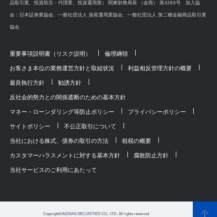
品取引業、投資助言・代理業、投資運用業） 関東財務局長 （金商） 第3283号 加入協
会：日本証券業協会、一般社団法人 資産運用業協会、一般社団法人 第二種金融商品取引業
協会
重要事項説明書（リスク説明）
倫理綱領
お客さま本位の業務運営方針と取組状況
利益相反管理方針の概要
最良執行方針
勧誘方針
反社会的勢力との関係遮断のための基本方針
マネー・ローンダリング等防止ポリシー
プライバシーポリシー
サイトポリシー
不公正取引について
当社における株式、債券の取引の方法
租税の概要
カスタマーハラスメントに対する基本方針
腐敗防止方針
当社サービスのご利用にあたって
Copyright©AIZAWA SECURITIES CO., LTD. All rights reserved.