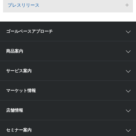
プレスリリース
ゴールベースアプローチ
ゴールベースアプローチとは
商品案内
スマイルゴール
国内株
サービス案内
αポート
アジア株
取扱商品一覧
マーケット情報
欧米株
手数料
投資信託
アイザワ証券投資情報サイト
店舗情報
取引ツール
債券
ベトナム現地情報
口座開設
関東
ETF・ETN・REIT
セミナー案内
NISA