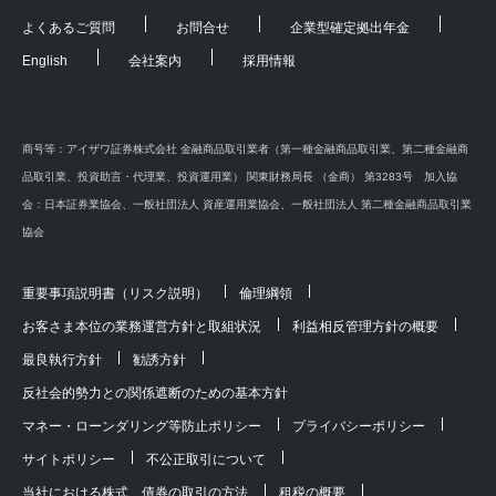
よくあるご質問
お問合せ
企業型確定拠出年金
English
会社案内
採用情報
商号等：アイザワ証券株式会社 金融商品取引業者（第一種金融商品取引業、第二種金融商
品取引業、投資助言・代理業、投資運用業） 関東財務局長 （金商） 第3283号 加入協
会：日本証券業協会、一般社団法人 資産運用業協会、一般社団法人 第二種金融商品取引業
協会
重要事項説明書（リスク説明）
倫理綱領
お客さま本位の業務運営方針と取組状況
利益相反管理方針の概要
最良執行方針
勧誘方針
反社会的勢力との関係遮断のための基本方針
マネー・ローンダリング等防止ポリシー
プライバシーポリシー
サイトポリシー
不公正取引について
当社における株式、債券の取引の方法
租税の概要