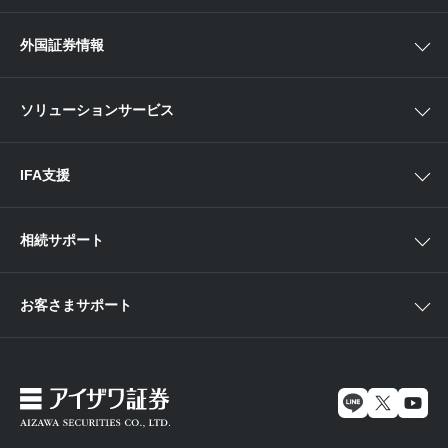
中部
ラップサービス
Webセミナー
各種お手続き
外国証券情報
近畿
新商品情報
店舗セミナー情報
便利なサービス
中国・九州
米国株外国証券情報
ソリューションサービス
当社サービスのご利用にあたって
海外ETF外国証券情報
IFA支援
相続サポート
お客さまサポート