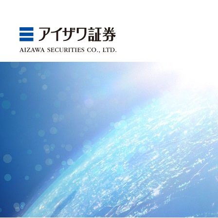
GBA
Products
Service
Market
Store
Seminar
ゴールベースアプローチ
国内株
取引チャネル
アイザワ証券投資情報サ
関東
Webセミナー
スマイルゴール
アジア株
取扱商品一覧
ベトナム現地情報
中部
店舗セミナー情報
αポート
欧米株
手数料
近畿
ゴールベースアプローチ
商品案内
サービス案内
マーケット情報
店舗情報
セミナー案内
投資信託
中国・九州