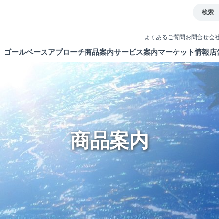
検索
よくあるご質問
お問合せ
会
ゴールベースアプローチ
商品案内
サービス案内
マーケット情報
店
とは
イト
債券
取引ツール
ETF・ETN・REIT
口座開設
ラップサービス
NISA制度
商品案内
新商品情報