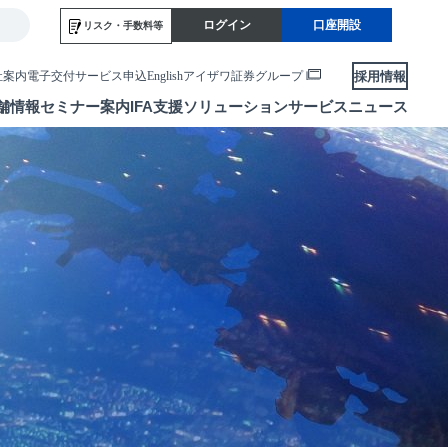
ログイン
口座開設
リスク・
手数料等
採用情報
社案内
電子交付サービス申込
English
アイザワ証券グループ
舗情報
セミナー案内
IFA支援
ソリューションサービス
ニュース
各種お手続き
便利なサービス
当社サービスのご利用にあたって