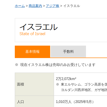
ホーム
>
商品案内
>
アジア株
>
イスラエル
基本情報
手数料
現在イスラエル株は売却のみお受けしています
2万2,072km²
面積
東エルサレム、ゴラン高原を
ヨルダン川西岸地区、ガザ地
人口
1,010万人（2025年5月）